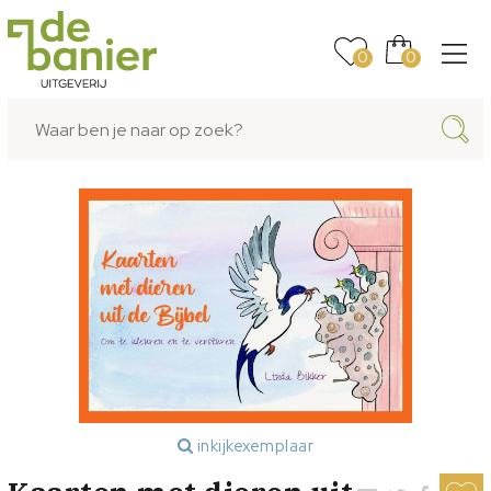
0
0
inkijkexemplaar