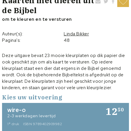
Kaarten met dieren uit
de Bijbel
om te kleuren en te versturen
Auteur(s):
Linda Bikker
Pagina's:
48
Deze uitgave bevat 23 mooie kleurplaten op dik papier die
ook geschikt zijn om als kaart te versturen. Op iedere
kleurplaat staat een dier dat ergens in de Bijbel genoemd
wordt. Ook de bijbehorende Bijbeltekst is afgedrukt op de
kleurplaat. De kleurplaten zijn heel geschikt voor jonge
kinderen, en staan garant voor vele uren kleurplezier.
Kies uw uitvoering
12
wire-o
50
2-3 werkdagen levertijd
e
1
druk
ISBN 9789402909982