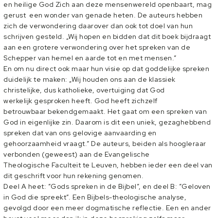
en heilige God Zich aan deze mensenwereld openbaart, mag
gerust een wonder van genade heten. De auteurs hebben
zich de verwondering daarover dan ook tot doel van hun
schrijven gesteld. „Wij hopen en bidden dat dit boek bijdraagt
aan een grotere verwondering over het spreken van de
Schepper van hemel en aarde tot en met mensen.”
En om nu direct ook maar hun visie op dat goddelijke spreken
duidelijk te maken: „Wij houden ons aan de klassiek
christelijke, dus katholieke, overtuiging dat God
werkelijk gesproken heeft. God heeft zichzelf
betrouwbaar bekendgemaakt. Het gaat om een spreken van
God in eigenlijke zin. Daarom is dit een uniek, gezaghebbend
spreken dat van ons gelovige aanvaarding en
gehoorzaamheid vraagt.” De auteurs, beiden als hoogleraar
verbonden (geweest) aan de Evangelische
Theologische Faculteit te Leuven, hebben ieder een deel van
dit geschrift voor hun rekening genomen.
Deel A heet: ”Gods spreken in de Bijbel”, en deel B: ”Geloven
in God die spreekt”. Een Bijbels-theologische analyse,
gevolgd door een meer dogmatische reflectie. Een en ander