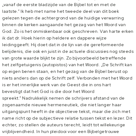
„vanaf de eerste bladzijde van de Bijbel tot en met de
laatste.” Ik heb met name het tweede deel van dit boek
gelezen tegen de achtergrond van de huidige verwarring
binnen de kerken aangaande het gezag van het Woord van
God. Zo is het onmiskenbaar ook geschreven. Van harte erken
ik dat dr. Hoek hierin op heldere en dappere wijze
leidinggeeft. Hij doet dat in de lijn van de gereformeerde
belijdenis, die ook en juist in de actuele discussies nog steeds
van grote waarde blijkt te zijn. Zo bijvoorbeeld betreffende
het zelfgetuigenis (autopistos) van het Woord. „De Schrift kan
op eigen benen staan, en het gezag van de Bijbel berust op
niets anders dan op de Schrift zelf. Verbonden met het Woord
is er het innerlijke werk van de Geest die in ons hart
bevestigt dat het God is die door het Woord
spreekt.” Nadrukkelijk nemen de schrijvers afstand van de
zogenaamde nieuwe hermeneutiek, die niet langer haar
uitgangspunt heeft in de objectieve tekst, maar die zich met
name richt op de subjectieve relatie tussen tekst en lezer. Dit
echter, zo stellen de auteurs terecht, leidt tot willekeurige
vrijblijvendheid. In hun pleidooi voor een Bijbelgetrouwe