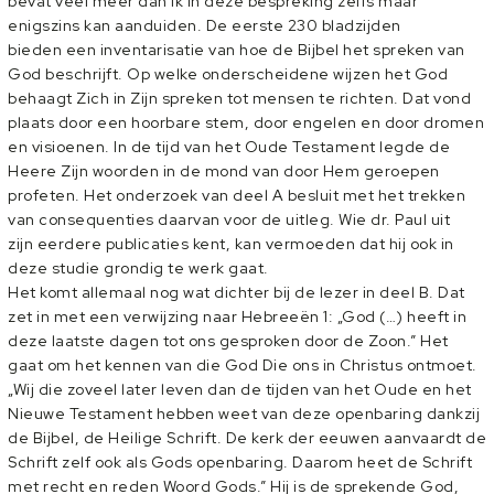
bevat veel meer dan ik in deze bespreking zelfs maar
enigszins kan aanduiden. De eerste 230 bladzijden
bieden een inventarisatie van hoe de Bijbel het spreken van
God beschrijft. Op welke onderscheidene wijzen het God
behaagt Zich in Zijn spreken tot mensen te richten. Dat vond
plaats door een hoorbare stem, door engelen en door dromen
en visioenen. In de tijd van het Oude Testament legde de
Heere Zijn woorden in de mond van door Hem geroepen
profeten. Het onderzoek van deel A besluit met het trekken
van consequenties daarvan voor de uitleg. Wie dr. Paul uit
zijn eerdere publicaties kent, kan vermoeden dat hij ook in
deze studie grondig te werk gaat.
Het komt allemaal nog wat dichter bij de lezer in deel B. Dat
zet in met een verwijzing naar Hebreeën 1: „God (…) heeft in
deze laatste dagen tot ons gesproken door de Zoon.” Het
gaat om het kennen van die God Die ons in Christus ontmoet.
„Wij die zoveel later leven dan de tijden van het Oude en het
Nieuwe Testament hebben weet van deze openbaring dankzij
de Bijbel, de Heilige Schrift. De kerk der eeuwen aanvaardt de
Schrift zelf ook als Gods openbaring. Daarom heet de Schrift
met recht en reden Woord Gods.” Hij is de sprekende God,