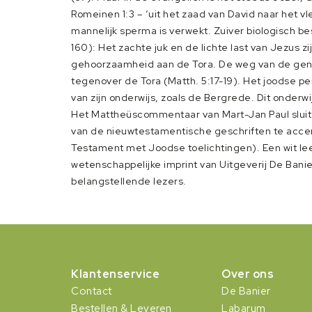
Romeinen 1:3 – ‘uit het zaad van David naar het 
mannelijk sperma is verwekt. Zuiver biologisch bes
160): Het zachte juk en de lichte last van Jezus z
gehoorzaamheid aan de Tora. De weg van de genad
tegenover de Tora (Matth. 5:17-19). Het joodse pe
van zijn onderwijs, zoals de Bergrede. Dit onderwi
Het Mattheüscommentaar van Mart-Jan Paul sluit
van de nieuwtestamentische geschriften te acce
Testament met Joodse toelichtingen). Een wit le
wetenschappelijke imprint van Uitgeverij De Ban
belangstellende lezers.
Klantenservice
Over ons
Contact
De Banier
Bestellen & Leveren
Labarum