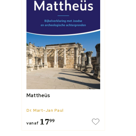
Mattheüs
Dr. Mart-Jan Paul
17
99
vanaf