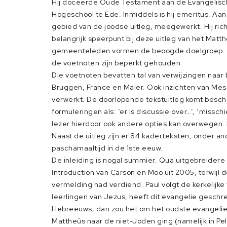
Hij doceerde Oude Testament aan de Evangelische
Hogeschool te Ede. Inmiddels is hij emeritus. A
gebied van de joodse uitleg, meegewerkt. Hij rich
belangrijk speerpunt bij deze uitleg van het Mat
gemeenteleden vormen de beoogde doelgroep. 
de voetnoten zijn beperkt gehouden.
Die voetnoten bevatten tal van verwijzingen naa
Bruggen, France en Maier. Ook inzichten van Mess
verwerkt. De doorlopende tekstuitleg komt besche
formuleringen als: ‘er is discussie over…’, ‘misschi
lezer hierdoor ook andere opties kan overwegen. 
Naast de uitleg zijn er 84 kaderteksten, onder an
paschamaaltijd in de 1ste eeuw.
De inleiding is nogal summier. Qua uitgebreider
Introduction van Carson en Moo uit 2005, terwijl 
vermelding had verdiend. Paul volgt de kerkelijke 
leerlingen van Jezus, heeft dit evangelie geschre
Hebreeuws; dan zou het om het oudste evangelie 
Mattheüs naar de niet-Joden ging (namelijk in Pel