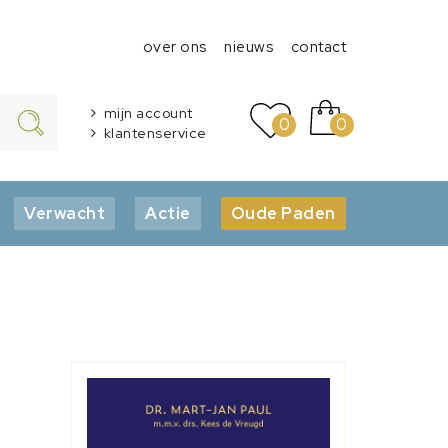
over ons
nieuws
contact
mijn account
0
0
klantenservice
Verwacht
Actie
Oude Paden