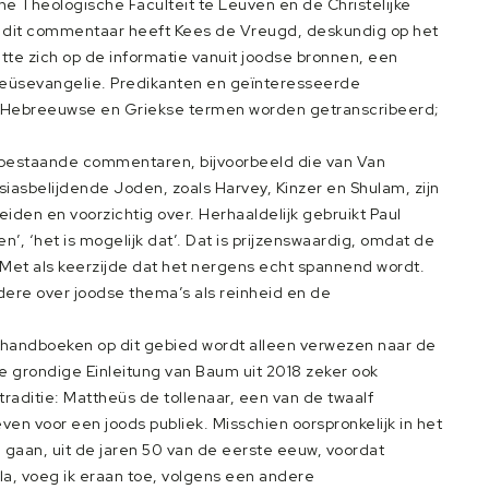
 Theologische Faculteit te Leuven en de Christelijke
an dit commentaar heeft Kees de Vreugd, deskundig op het
tte zich op de informatie vanuit joodse bronnen, een
theüsevangelie. Predikanten en geïnteresseerde
Hebreeuwse en Griekse termen worden getranscribeerd;
r bestaande commentaren, bijvoorbeeld die van Van
iasbelijdende Joden, zoals Harvey, Kinzer en Shulam, zijn
iden en voorzichtig over. Herhaaldelijk gebruikt Paul
en’, ‘het is mogelijk dat’. Dat is prijzenswaardig, omdat de
Met als keerzijde dat het nergens echt spannend wordt.
dere over joodse thema’s als reinheid en de
e handboeken op dit gebied wordt alleen verwezen naar de
de grondige Einleitung van Baum uit 2018 zeker ook
traditie: Mattheüs de tollenaar, een van de twaalf
ven voor een joods publiek. Misschien oorspronkelijk in het
gaan, uit de jaren 50 van de eerste eeuw, voordat
la, voeg ik eraan toe, volgens een andere