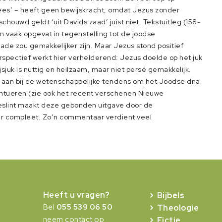
vlees’ – heeft geen bewijskracht, omdat Jezus zonder
chouwd geldt ‘uit Davids zaad’ juist niet. Tekstuitleg (158-
ijn vaak opgevat in tegenstelling tot de joodse
e zou gemakkelijker zijn. Maar Jezus stond positief
rspectief werkt hier verhelderend: Jezus doelde op het juk
jsjuk is nuttig en heilzaam, maar niet persé gemakkelijk.
 aan bij de wetenschappelijke tendens om het Joodse dna
ntueren (zie ook het recent verschenen Nieuwe
eslint maakt deze gebonden uitgave door de
ier compleet. Zo’n commentaar verdient veel
Heeft u vragen?
Bijbels
Bel
055 539 06 50
Theologie
neem contact op
Fictie