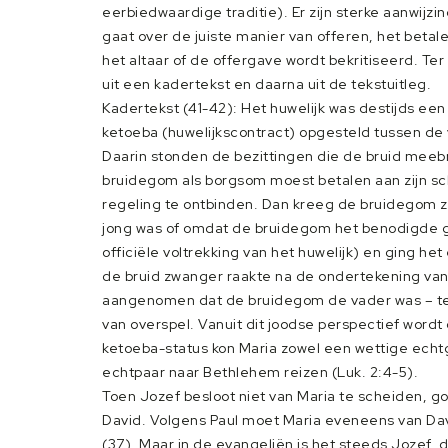
eerbiedwaardige traditie). Er zijn sterke aanwijz
gaat over de juiste manier van offeren, het betale
het altaar of de offergave wordt bekritiseerd. Ter
uit een kadertekst en daarna uit de tekstuitleg.
Kadertekst (41-42): Het huwelijk was destijds ee
ketoeba (huwelijkscontract) opgesteld tussen de
Daarin stonden de bezittingen die de bruid meebr
bruidegom als borgsom moest betalen aan zijn sc
regeling te ontbinden. Dan kreeg de bruidegom zi
jong was of omdat de bruidegom het benodigde g
officiële voltrekking van het huwelijk) en ging 
de bruid zwanger raakte na de ondertekening van 
aangenomen dat de bruidegom de vader was – tenzi
van overspel. Vanuit dit joodse perspectief wordt 
ketoeba-status kon Maria zowel een wettige echtg
echtpaar naar Bethlehem reizen (Luk. 2:4-5).
Toen Jozef besloot niet van Maria te scheiden, go
David. Volgens Paul moet Maria eveneens van Da
(37). Maar in de evangeliën is het steeds Jozef,