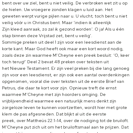
bent over uw ziel, bent u niet veilig. De verbroken wet zit u op
de hielen. Uw vroegere zonden klagen u luid aan. Het
geweten werpt vurige pijlen naar u. U vlucht; toch bent u niet
veilig vóór u in Christus bent. Maar ‘indien ik alleenlijk
Zijn kleed aanraak, zo zal ik gezond worden’. O ja! Als u één
stap binnen deze Vrijstad zet, bent u veilig’.
Sommige preken uit deel 1 zijn voor een leesdienst aan de
korte kant. Maar God heeft ook maar een kort woord nodig,
zoals deze zin waarmee M’Cheyne een preek besluit: ‘O, keer
toch terug!’ Deel 2 bevat 48 preken over teksten uit
het Nieuwe Testament. Er zijn veel preken bij die lang genoeg
zijn voor een leesdienst, er zijn ook een aantal overdenkingen
opgenomen, vooral die over teksten uit de eerste Brief van
Petrus, die daar te kort voor zijn. Opnieuw treft de ernst
waarmee M’Cheyne met zijn hoorders omging. De
vrijblijvendheid waarmee een natuurlijk mens denkt zijn
zorgeloze leven te kunnen voortzetten, wordt hier met grote
klem de pas afgesneden. Dat blijkt al uit de eerste
preek, over Mattheüs 22:1-14, over de nodiging tot de bruiloft.
M’Cheyne put zich uit om het bruiloftsmaal aan te prijzen. Dat