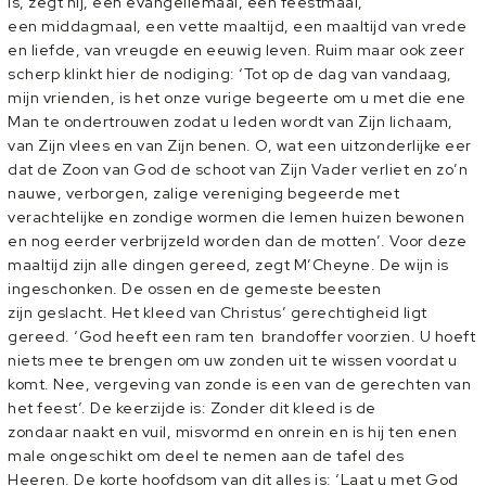
is, zegt hij, een evangeliemaal, een feestmaal,
een middagmaal, een vette maaltijd, een maaltijd van vrede
en liefde, van vreugde en eeuwig leven. Ruim maar ook zeer
scherp klinkt hier de nodiging: ‘Tot op de dag van vandaag,
mijn vrienden, is het onze vurige begeerte om u met die ene
Man te ondertrouwen zodat u leden wordt van Zijn lichaam,
van Zijn vlees en van Zijn benen. O, wat een uitzonderlijke eer
dat de Zoon van God de schoot van Zijn Vader verliet en zo’n
nauwe, verborgen, zalige vereniging begeerde met
verachtelijke en zondige wormen die lemen huizen bewonen
en nog eerder verbrijzeld worden dan de motten’. Voor deze
maaltijd zijn alle dingen gereed, zegt M’Cheyne. De wijn is
ingeschonken. De ossen en de gemeste beesten
zijn geslacht. Het kleed van Christus’ gerechtigheid ligt
gereed. ‘God heeft een ram ten brandoffer voorzien. U hoeft
niets mee te brengen om uw zonden uit te wissen voordat u
komt. Nee, vergeving van zonde is een van de gerechten van
het feest’. De keerzijde is: Zonder dit kleed is de
zondaar naakt en vuil, misvormd en onrein en is hij ten enen
male ongeschikt om deel te nemen aan de tafel des
Heeren. De korte hoofdsom van dit alles is: ‘Laat u met God