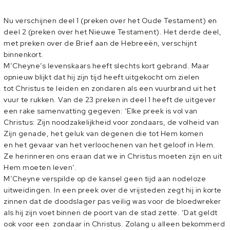
Nu verschijnen deel 1 (preken over het Oude Testament) en
deel 2 (preken over het Nieuwe Testament). Het derde deel,
met preken over de Brief aan de Hebreeën, verschijnt
binnenkort.
M’Cheyne’s levenskaars heeft slechts kort gebrand. Maar
opnieuw blijkt dat hij zijn tijd heeft uitgekocht om zielen
tot Christus te leiden en zondaren als een vuurbrand uit het
vuur te rukken. Van de 23 preken in deel 1 heeft de uitgever
een rake samenvatting gegeven: ‘Elke preek is vol van
Christus: Zijn noodzakelijkheid voor zondaars, de volheid van
Zijn genade, het geluk van degenen die tot Hem komen
en het gevaar van het verloochenen van het geloof in Hem.
Ze herinneren ons eraan dat we in Christus moeten zijn en uit
Hem moeten leven’.
M’Cheyne verspilde op de kansel geen tijd aan nodeloze
uitweidingen. In een preek over de vrijsteden zegt hij in korte
zinnen dat de doodslager pas veilig was voor de bloedwreker
als hij zijn voet binnen de poort van de stad zette. ‘Dat geldt
ook voor een zondaar in Christus. Zolang u alleen bekommerd