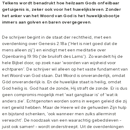
Telkens wordt benadrukt hoe heilzaam Gods onfeilbaar
getuigenis is, zeker ook voor het huwelijksleven. Zonder
het anker van het Woord van God is het huwelijksbootje
immers aan golven en baren overgegeven.
De schrijver begint in de staat der rechtheid, met een
overdenking over Genesis 2:18a (‘Het is niet goed dat de
mens alleen zij’) en eindigt met een meditatie over
Openbaring 19:9b (‘de bruiloft des Lams’). Zo wandelt hij de
hele Bijbel door, op zoek naar ‘woorden van wijsheid voor
echtparen’. De schrijver wil alleen op het vaste fundament van
het Woord van God staan. Dat Woord is onveranderlijk, omdat
Gód onveranderlijk is. En de huwelijke staat is heilig, omdat
God heilig is. God haat de zonde, Hij straft de zonde. Er is dus
geen compromis mogelijk met ‘wat gangbaar is’ of ‘wat ik
anders zie’. Echtgenoten worden soms in wegen geleid die zij
niet gewild hebben. Maar de Heere wil de gehuwden Zijn hulp
en bijstand schenken, ‘ook wanneer men zulks allerminst
verwacht’. De noodzaak van een waarachtig gebedsleven -
juist ook samen! - wordt onderstreept. Uit de overdenkingen