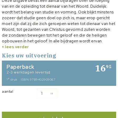
Deze uitgave bevat een aantal bijdragen over de roeping
van en de opleiding tot dienaar van het Woord. Duidelijk
wordt het belang van studie en vorming. Ook blijkt minstens
zozeer dat studie geen doel op zich is, maar erop gericht
moet zijn dat zij die zich geroepen weten tot dienaar van het
Woord, tot gezanten van Christus gevormd zullen worden
die zondaren bewegen tot het geloof en die de heiligen
opbouwen in het geloof. In alle bijdragen wordt ervan
uitgegaan dat echte theologie het naspreken is van het
+ lees verder
Woord van God. In onze tijd wordt theologie gezien als niet
Kies uw uitvoering
meer dan verantwoorden van je geloof. Dan blijft de vraag
naar de waarheid onbeslist, ook al heeft de
16
Paperback
95
theologiebeoefening een orthodoxe vorm. De Nederlands
2-3 werkdagen levertijd
kerk zal er wel bij varen als zij deze bijdragen ter harte neemt
e
1
druk
ISBN 9789402909067
en gestalte geeft.
aantal