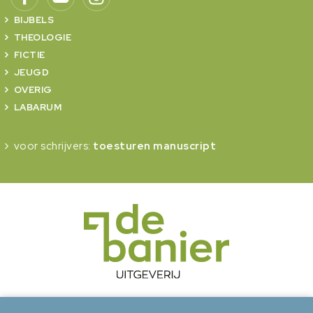
BIJBELS
THEOLOGIE
FICTIE
JEUGD
OVERIG
LABARUM
voor schrijvers:
toesturen manuscript
onderdeel van Erdee Media Groep