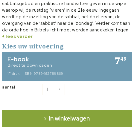
sabbatsgebod en praktische handvatten geven in de wijze
waarop wij de rustdag ‘vieren’ in de 21e eeuw. Ingegaan
wordt op de inzetting van de sabbat, het doel ervan, de
overgang van de ‘sabbat’ naar de ‘zondag’. Verder komt aan
de orde hoe in Bijbels licht moet worden aangekeken tegen
‘arbeid’ op zondag en wat ‘heilig rusten’ betekent.
+ lees verder
Het boekje heeft een praktische insteek wat betreft de
Kies uw uitvoering
voorbereiding op de zondagse erediensten en het bijwonen
ervan. Uiteraard komt ter sprake hoe individueel of in het
7
E-book
49
gezin rond de prediking inhoud kan worden gegeven aan
direct te downloaden
‘huisgodsdienst’.
e
1
druk
ISBN 9789462789869
De teksten worden afgewisseld door kaders met daarin
praktische tips en uitspraken van oudvaders die tot nadenken
aantal
stemmen. Een leerzame uitgave, vooral ook voor jongeren.
Ds. W.A. Zondag is sinds 2019 predikant van de
gereformeerde gemeente te Dordrecht. Eerder was hij
hoogleraar Arbeidsrecht aan de Rijksuniversiteit te
in winkelwagen
Groningen.