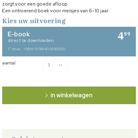
zorgt voor een goede afloop.
Een ontroerend boek voor meisjes van 6-10 jaar.
Kies uw uitvoering
4
E-book
99
direct te downloaden
e
1
druk
ISBN 9789402900200
aantal
in winkelwagen