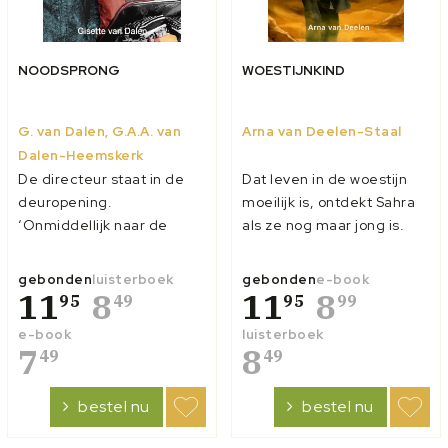
NOODSPRONG
WOESTIJNKIND
G. van Dalen, G.A.A. van
Arna van Deelen-Staal
Dalen-Heemskerk
De directeur staat in de
Dat leven in de woestijn
deuropening.
moeilijk is, ontdekt Sahra
‘Onmiddellijk naar de
als ze nog maar jong is.
kelder!’ Het is niet de
Door de droogte is er
eerste keer dat de
steeds minder water te
gebonden
luisterboek
gebonden
e-book
leerlingen en docenten
11
8
vinden in de woestijn van
11
8
95
49
95
99
van de school waar Abia op
Somalië. De ene na de
e-book
luisterboek
zit naar de schuilkelder
andere geit sterft en ook
7
8
49
49
moeten. Sinds IS oprukt,
de kamelen hebben het
zijn er regelmatig
zwaar. Sahra en haar
bestel nu
bestel nu
gevechten. Al...
familie moe...