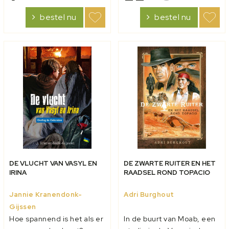
anders in Nederland.
hem mee naar Joram, die
bestel nu
bestel nu
Thuis, op school en in de
behalve wijnboer ook
kerk. Kinderen gaan op tijd
geneesheer blijkt te zijn.
naar...
Tijdens dit b...
DE VLUCHT VAN VASYL EN
DE ZWARTE RUITER EN HET
IRINA
RAADSEL ROND TOPACIO
Jannie Kranendonk-
Adri Burghout
Gijssen
Hoe spannend is het als er
In de buurt van Moab, een