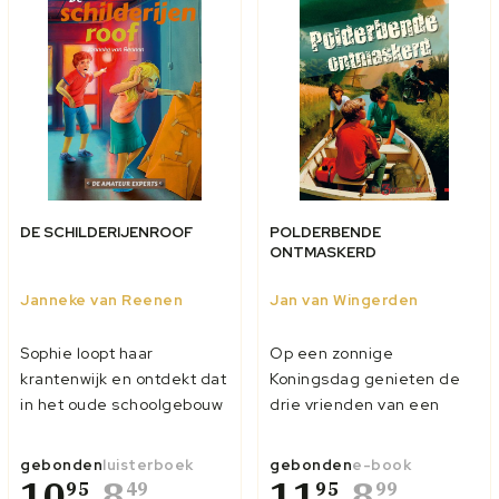
DE SCHILDERIJENROOF
POLDERBENDE
ONTMASKERD
Janneke van Reenen
Jan van Wingerden
Sophie loopt haar
Op een zonnige
krantenwijk en ontdekt dat
Koningsdag genieten de
in het oude schoolgebouw
drie vrienden van een
een nieuw bedrijfje is
fietsronde langs de
neergestreken:
versierde dorpen in de
gebonden
luisterboek
gebonden
e-book
Prachtprint. Ze maken
10
8
Alblasserwaard. Maar dan
11
8
95
49
95
99