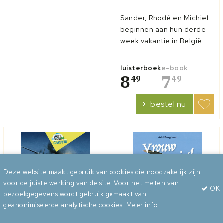
Sander, Rhodé en Michiel
beginnen aan hun derde
week vakantie in België.
Ze mogen de camper op
de parkeerplaats van fort
luisterboek
e-book
Eben Emael zetten. Dit
8
7
49
49
tientallen jaren oude fort
ligt vlakbij de grens met
bestel nu
Nederland op korte
afstand van Maastricht.
Het driet...
Deze website maakt gebruik van cookies die noodzakelijk zijn
voor de juiste werking van de site. Voor het meten van
OK
bezoekgegevens wordt gebruik gemaakt van
geanonimiseerde analytische cookies.
Meer info