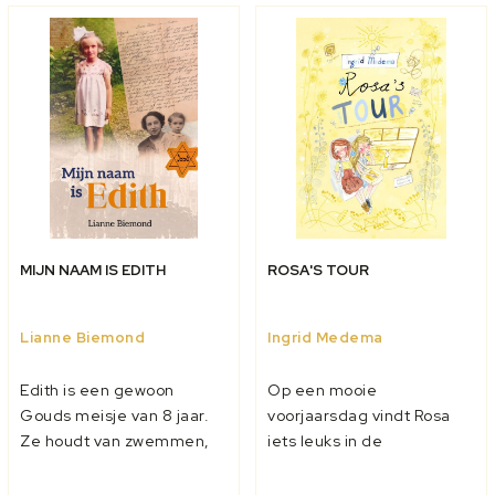
MIJN NAAM IS EDITH
ROSA'S TOUR
Lianne Biemond
Ingrid Medema
Edith is een gewoon
Op een mooie
Gouds meisje van 8 jaar.
voorjaarsdag vindt Rosa
Ze houdt van zwemmen,
iets leuks in de
van lezen en buiten spelen
kringloopwinkel van haar
met haar vrienden en
dorp. En daarmee begint