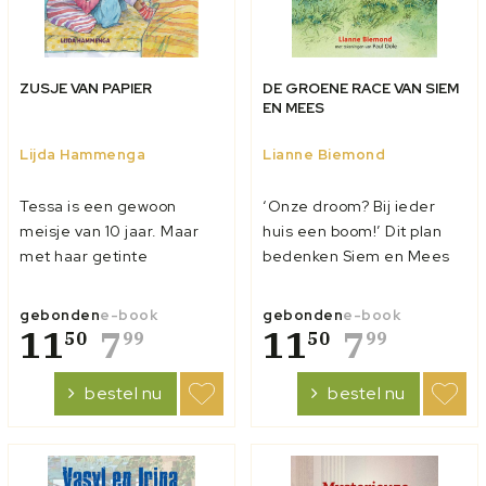
ZUSJE VAN PAPIER
DE GROENE RACE VAN SIEM
EN MEES
Lijda Hammenga
Lianne Biemond
Tessa is een gewoon
‘Onze droom? Bij ieder
meisje van 10 jaar. Maar
huis een boom!’ Dit plan
met haar getinte
bedenken Siem en Mees
huidskleur en steile zwarte
voor hun woonplaats
haar, ziet ze er wel heel
Westplas. Alle scholen
gebonden
e-book
gebonden
e-book
anders uit dan haar broer
11
7
mogen meedoen aan de
11
7
50
99
50
99
Niels. Dat komt omdat haar
verkiezing voor de
ouders haar hebben
kindergemeenteraad.
bestel nu
bestel nu
geadopteerd uit Brazilië.
Siem en Mees gaan volop
Tessa houdt veel van haar
in de race! Maar Saar doet
familie, m...
ook mee. Wat voert zij al...