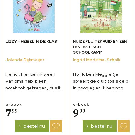
LIZZY - HEIBEL IN DE KLAS
HUIZE FLUITEKRUID EN EEN
FANTASTISCH
SCHOOLKAMP
Jolanda Dijkmeijer
Ingrid Medema-Schalk
Hé hoi, hier ben ik weer!
Hoi! Ik ben Meggie (je
Van oma heb ik een
spreekt de g uit zoals de g
notebook gekregen, dus ik
in google) en ik ben nog
kan weer alles aan je
net geen 12 jaar. Ik woon in
vertellen. Je vraagt je vast
Huize Fluitekruid, een
e-book
e-book
af hoe het nu met Laura
7
groot, oud huis aan de
9
99
99
gaat. Weet je, ze wordt
rand van een dorp. En nu
langzaam (erg langzaam)
zit ik in groep 8, maar
bestel nu
bestel nu
weer de zus zoals ze was!
moet je horen! Op onze