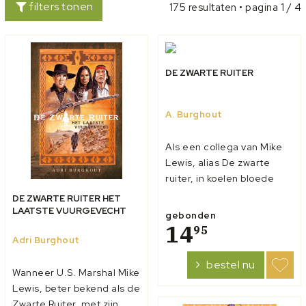
filters tonen
175 resultaten • pagina 1 / 4
DE ZWARTE RUITER
A. Burghout
Als een collega van Mike
Lewis, alias De zwarte
ruiter, in koelen bloede
wordt neergeschoten bij
DE ZWARTE RUITER HET
een treinoverval, weet de
LAATSTE VUURGEVECHT
gebonden
jonge marshal wat hem te
14
95
Adri Burghout
doen staat. Hij opent de
jacht op de leider van de
bestel nu
Wanneer U.S. Marshal Mike
bende die de overval
Lewis, beter bekend als de
pleegde. Dan blijkt dat
Zwarte Ruiter, met zijn
deze s...