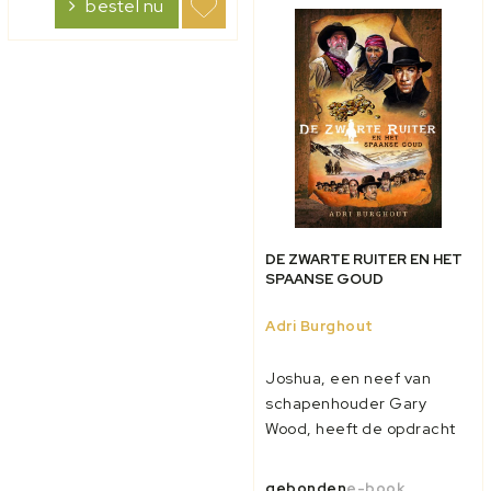
bestel nu
twee vriendinnen.
behulpzame...
Wanneer z...
DE ZWARTE RUITER EN HET
SPAANSE GOUD
Adri Burghout
Joshua, een neef van
schapenhouder Gary
Wood, heeft de opdracht
gekregen om goud op te
sporen in het
gebonden
e-book