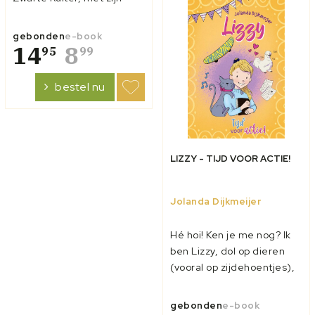
Apache-bloedbroeder
Mantohpa op een
gebonden
e-book
gevaarlijke missie wordt
14
8
95
99
gestuurd, lijkt het een
routineklus: het oprollen
bestel nu
van een
wapensmokkelnetwerk in
het wetteloze zuiden.
Maar hun...
LIZZY - TIJD VOOR ACTIE!
Jolanda Dijkmeijer
Hé hoi! Ken je me nog? Ik
ben Lizzy, dol op dieren
(vooral op zijdehoentjes),
op mijn allerliefste (en
soms superirritante) zus
gebonden
e-book