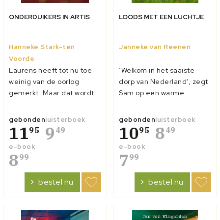
ONDERDUIKERS IN ARTIS
LOODS MET EEN LUCHTJE
Hanneke Stark-ten
Janneke van Reenen
Voorde
Laurens heeft tot nu toe
‘Welkom in het saaiste
weinig van de oorlog
dorp van Nederland’, zegt
gemerkt. Maar dat wordt
Sam op een warme
al snel anders als midden
zomeravond tegen zijn
in de nacht bommen op de
vader. Dat hij het bij het
gebonden
luisterboek
gebonden
luisterboek
dierentuin van zijn vader
11
9
verkeerde eind heeft,
10
8
95
49
95
49
worden gegooid. Maar dat
ontdekt hij nog geen week
e-book
e-book
is niet het enige … Laurens
later. Sam doet samen
8
7
99
99
merkt dat er steeds
met zijn zus Sophie mee
vreemde dingen
aan een onderzoek naar
bestel nu
bestel nu
gebeuren in ART...
luchtkwaliteit. N...