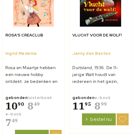
ROSA'S CREACLUB
VLUCHT VOOR DE WOLF!
Ingrid Medema
Janny den Besten
Rosa en Maartje hebben
Duitsland, 1936. De 11-
een nieuwe hobby
jarige Walt houdt van
ontdekt: ze bedenken en
iedereen in het gezin,
voeren samen uitdagende
maar het meest van zijn
opdrachten uit. Een week
oudste zus Evi. Evi gaat
gebonden
luisterboek
gebonden
e-book
lang iedere dag
10
8
niet naar school, maar
11
8
90
49
95
99
tienduizend stappen
helpt Mutti thuis met
e-book
zetten, een gigantische
allerlei klusjes. Evi is niet
7
bestel nu
49
cupcake maken; geen
zo slim, maar wel een
uitdaging is te gek voor de
ontzettend lieve, altijd