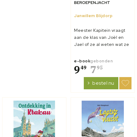
BEROEPENJACHT
Janwillem Blijdorp
Meester Kapitein vraagt
aan de klas van Joël en
Jael of ze al weten wat ze
later willen worden. De
meeste kinderen uit groep
e-book
gebonden
8 hebben hier nog niet
9
7
49
95
echt over nagedacht.
Daarom besluit meester
bestel nu
Kapitein om de klas kennis
te laten maken met
verschillend...