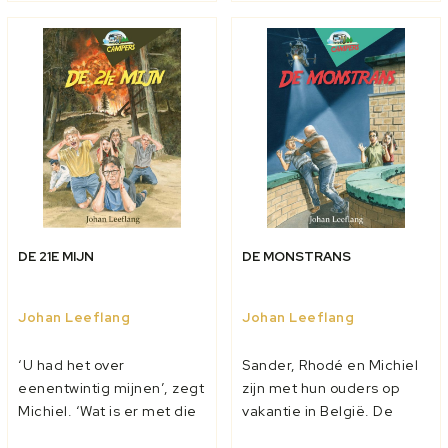
Maar er is wel iets anders
school gaan ze nooit op...
w...
DE 21E MIJN
DE MONSTRANS
Johan Leeflang
Johan Leeflang
‘U had het over
Sander, Rhodé en Michiel
eenentwintig mijnen’, zegt
zijn met hun ouders op
Michiel. ‘Wat is er met die
vakantie in België. De
laatste gebeurd?’ ‘Die ligt
grote camper wordt voor