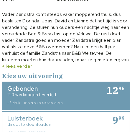
Vader Zandstra komt steeds vaker mopperend thuis, dus
besluiten Dorinda, Joas, David en Lianne dat het tijd is voor
verandering. Ze sturen hun ouders een nachtje weg naar een
verouderde Bed & Breakfast op de Veluwe. De rust doet
vader Zandstra goed en moeder Zandstra krijgt een plan:
wat als ze deze B&B overnemen? Na ruim een halfjaar
verhuist de familie Zandstra naar B&B Weltevree. De
kinderen moeten hun draai vinden, maar ze genieten erg van
het nabijgelegen bos. Algauw beleven ze spannende
+ lees verder
avonturen, want de verhalen over gevaarlijke roofdieren die
Kies uw uitvoering
daar zouden rondlopen, blijken waar te zijn! 'Rovers op de
Veluwe' is het eerste deel van de belevenissen van de
12
Gebonden
95
kinderen Zandstra. Volg hun verhuizing naar de Veluwe en
2-3 werkdagen levertijd
hun grappige en spannende avonturen rondom B&B
e
2
druk
ISBN 9789402908718
Weltevree.
9
Luisterboek
99
direct te downloaden