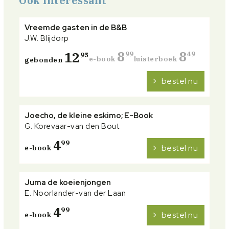
Ook interessant
Vreemde gasten in de B&B
J.W. Blijdorp
8
8
12
99
49
95
e-book
luisterboek
gebonden
bestel nu
Joecho, de kleine eskimo; E-Book
G. Korevaar-van den Bout
4
99
bestel nu
e-book
Juma de koeienjongen
E. Noorlander-van der Laan
4
99
bestel nu
e-book