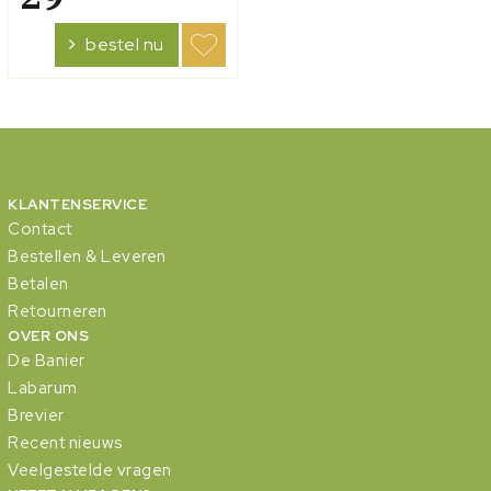
Mede vanwege zijn
heldere en Bijbelse
bestel nu
geschriften kreeg Ryle de
bekendheid en het gezag
waardoor...
KLANTENSERVICE
Contact
Bestellen & Leveren
Betalen
Retourneren
OVER ONS
De Banier
Labarum
Brevier
Recent nieuws
Veelgestelde vragen