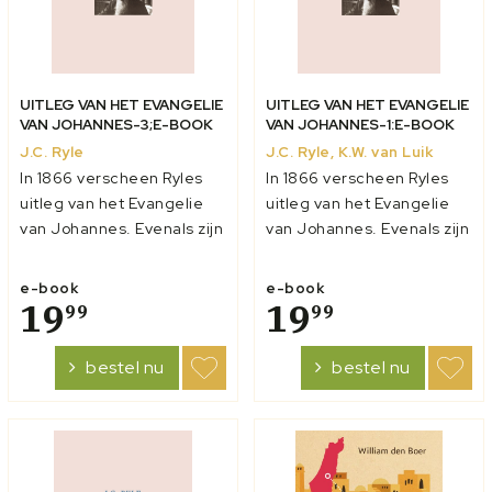
UITLEG VAN HET EVANGELIE
UITLEG VAN HET EVANGELIE
VAN JOHANNES-3;E-BOOK
VAN JOHANNES-1:E-BOOK
J.C. Ryle
J.C. Ryle, K.W. van Luik
In 1866 verscheen Ryles
In 1866 verscheen Ryles
uitleg van het Evangelie
uitleg van het Evangelie
van Johannes. Evenals zijn
van Johannes. Evenals zijn
uitleg van Lukas, was het
uitleg van Lukas, was het
een omvangrijk werk. Ryle
een omvangrijk werk. Ryle
e-book
e-book
voegde aan zijn
19
voegde aan zijn
19
99
99
‘uitleggende gedachten’
‘uitleggende gedachten’
wat diepgaandere
wat diepgaandere
bestel nu
bestel nu
‘verklarende noten’ toe.
‘verklarende noten’ toe.
Deze dienden 1. om licht
Deze dienden 1. om licht
te werpen op mo...
te werpen op mo...