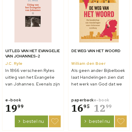
UITLEG VAN HET EVANGELIE
DE WEG VAN HET WOORD
VAN JOHANNES-2
J.C. Ryle
William den Boer
In 1866 verscheen Ryles
Als geen ander Bijbelboek
uitleg van het Evangelie
laat Handelingen zien dat
van Johannes. Evenals zijn
het werk van God dat we
uitleg van Lukas, was het
kennen vanuit het Oude
een omvangrijk werk. Ryle
Testament onlosmakelijk
e-book
paperback
e-book
voegde aan zijn
19
verbonden is met en
16
12
99
95
99
‘uitleggende gedachten’
doorgaat in het Nieuwe
wat diepgaandere
Testament. Het vormt een
bestel nu
bestel nu
‘verklarende noten’ toe.
onmisbare en unieke
Deze dienden 1. om licht
schakel tussen het Oude