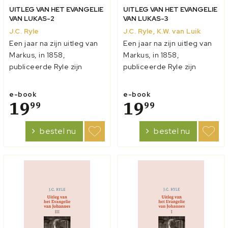
UITLEG VAN HET EVANGELIE
UITLEG VAN HET EVANGELIE
VAN LUKAS-2
VAN LUKAS-3
J.C. Ryle
J.C. Ryle, K.W. van Luik
Een jaar na zijn uitleg van
Een jaar na zijn uitleg van
Markus, in 1858,
Markus, in 1858,
publiceerde Ryle zijn
publiceerde Ryle zijn
verklaring van het
verklaring van het
Evangelie van Lukas. Dit
Evangelie van Lukas. Dit
e-book
e-book
was een veel omvangrijker
19
was een veel omvangrijker
19
99
99
werk. Ryle voegde aan zijn
werk. Ryle voegde aan zijn
‘uitlegende gedachten’
‘uitlegende gedachten’
bestel nu
bestel nu
wat diepgaandere
wat diepgaandere
‘verklarende noten’ toe.
‘verklarende noten’ toe.
Deze dienden 1. om li...
Deze dienden 1. om li...