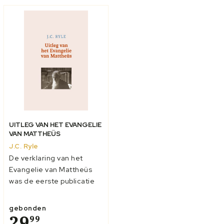
te werpen op mo...
Testament en de...
UITLEG VAN HET EVANGELIE
VAN MATTHEÜS
J.C. Ryle
De verklaring van het
Evangelie van Mattheüs
was de eerste publicatie
van J.C. Ryle. Er zouden
nog commentaren op de
gebonden
andere Evangeliën volgen.
29
99