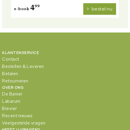
4
99
bestel nu
e-book
KLANTENSERVICE
Contact
Bestellen & Leveren
Betalen
Retourneren
OVER ONS
De Banier
Labarum
Brevier
Recent nieuws
Veelgestelde vragen
HEEFT U VRAGEN?