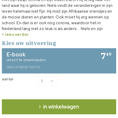
land waar hij is geboren. Niels vindt de veranderingen in zijn
leven helemaal niet fijn. Hij mist zijn Afrikaanse vriendjes en
de mooie dieren en planten. Ook moet hij erg wennen op
school. En dan is er ook nog corona, waardoor het in
Nederland lang niet zo leuk is als anders … Niels en zijn
familie wonen de eerste tijd in een huisje op een camping bij
+ lees verder
zee. Daar doet Niels een vreemde ontdekking ... Zou de man
Kies uw uitvoering
met de muts hier meer van weten?
7
E-book
49
direct te downloaden
ISBN 9789087187712
aantal
in winkelwagen