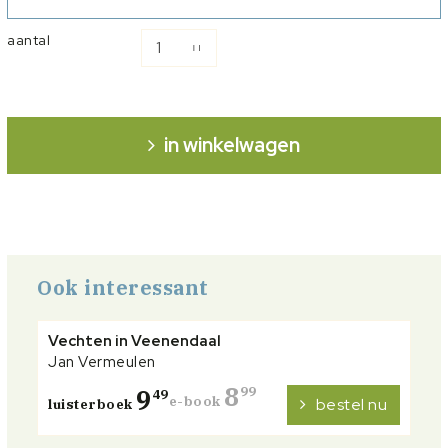
Vermeulen heeft uitgebreid onderzoek gedaan naar deze
bijzondere geschiedenis. Het resultaat is een boeiend
aantal
jeugdboek.
in winkelwagen
Ook interessant
Vechten in Veenendaal
Jan Vermeulen
8
9
99
49
e-book
bestel nu
luisterboek