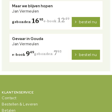
Maar we blijven hopen
Jan Vermeulen
12
16
49
95
e-book
bestel nu
gebonden
Gevaar in Gouda
Jan Vermeulen
7
9
95
49
gebonden
bestel nu
e-book
KLANTENSERVICE
Contact
Bestellen & Leveren
Betalen