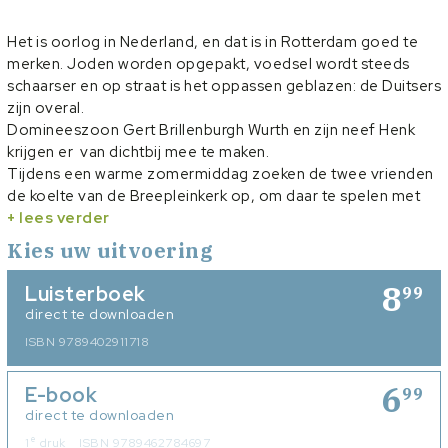
Het is oorlog in Nederland, en dat is in Rotterdam goed te
merken. Joden worden opgepakt, voedsel wordt steeds
schaarser en op straat is het oppassen geblazen: de Duitsers
zijn overal.
Domineeszoon Gert Brillenburgh Wurth en zijn neef Henk
krijgen er van dichtbij mee te maken.
Tijdens een warme zomermiddag zoeken de twee vrienden
de koelte van de Breepleinkerk op, om daar te spelen met
hun Märklintrein. Terwijl ze bezig zijn een rails aan te leggen,
+ lees verder
horen ze ineens een klap, afkomstig van de galerij. Het lijkt
Kies uw uitvoering
wel of er nog iemand in de kerk is. Maar er is niemand te zien
… Bij Gert ontstaat het vermoeden dat er onderduikers in de
8
Luisterboek
99
kerk verborgen zijn, maar zijn vader en moeder geven geen
direct te downloaden
geheimen prijs. Toch gebeuren er soms vreemde dingen in
ISBN 9789402911718
huis, waaruit Gert zijn eigen conclusie trekt. Daarmee krijgt
de oorlog ineens een levensgevaarlijke kant: wat als het
6
E-book
geheim van het Breeplein ontdekt wordt?
99
Het geheim van het Breeplein
direct te downloaden
gaat over het zogeheten
‘Achterhuis’ van Rotterdam. Geschiedenisdocent Jan
e
1
druk
ISBN 9789462784697