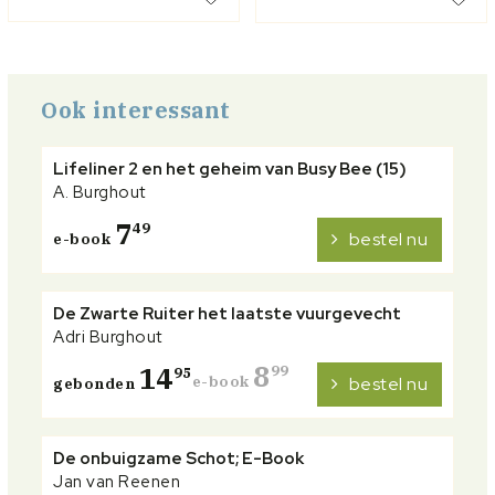
Ook interessant
Lifeliner 2 en het geheim van Busy Bee (15)
A. Burghout
7
49
bestel nu
e-book
De Zwarte Ruiter het laatste vuurgevecht
Adri Burghout
8
14
99
95
e-book
bestel nu
gebonden
De onbuigzame Schot; E-Book
Jan van Reenen