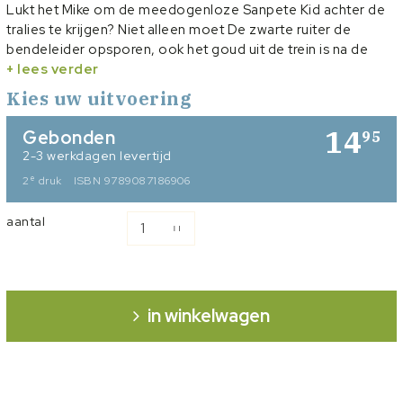
Lukt het Mike om de meedogenloze Sanpete Kid achter de
tralies te krijgen? Niet alleen moet De zwarte ruiter de
bendeleider opsporen, ook het goud uit de trein is na de
overval spoorloos verdwenen. Mike ontmoet mensen die
+ lees verder
hem bij zijn opdracht helpen. En mensen die hem juist
Kies uw uitvoering
tegenwerken. Wie kan hij vertrouwen? In dit eerste deel van
'De zwarte ruiter' maak je kennis met Mike Lewis. Samen met
14
Gebonden
95
andere marshals moet hij de wet handhaven in het
2-3 werkdagen levertijd
losbandige Utah in de tweede helft van de 19e eeuw. En dat
e
2
druk
ISBN 9789087186906
terwijl de misdaad in het Wilde Westen welig tiert.
aantal
in winkelwagen