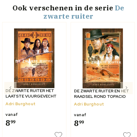
Ook verschenen
in de serie
De
zwarte ruiter
DE ZWARTE RUITER HET
DE ZWARTE RUITER EN HET
LAATSTE VUURGEVECHT
RAADSEL ROND TOPACIO
Adri Burghout
Adri Burghout
vanaf
vanaf
8
8
99
99