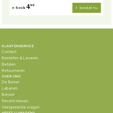
4
99
bestel nu
e-book
KLANTENSERVICE
Contact
Bestellen & Leveren
Betalen
Retourneren
OVER ONS
De Banier
Labarum
Brevier
Recent nieuws
Veelgestelde vragen
HEEFT U VRAGEN?