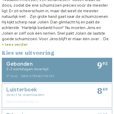
doos, zodat die ene schuimzoen precies voor de meester
ligt. Er zit scheerschuim in, maar dat weet de meester
natuurlijk niet … Zijn grote hand gaat naar de schuimzoenen.
Hij kijkt scherp naar Jolien. Dan glimlacht hij en pakt de
achterste. ‘Hartelijk bedankt hoor!’ Nu moeten Jens en
Jolien er zelf ook één nemen. Snel pakt Jolien de laatste
goede schuimzoen. Voor Jens blijft er maar één over … De
meester lacht. ‘Om met mij een mop uit te halen, moet je
+ lees verder
vroeger opstaan!’ Jens en Jolien zijn een vrolijk stel. Ze
Kies uw uitvoering
halen niet alleen graag een grap uit, maar gaan ook op zoek
naar een man voor hun tante Sandra. Dat ‘PlanManSan’ loopt
9
Gebonden
95
iets anders dan ze zelf gedacht hadden. Intussen is Jolien
2-3 werkdagen levertijd
druk bezig met het voorbereiden van haar spreekbeurt. Die
e
3
druk
ISBN 9789462785755
gaat over … 1 april! Een vlot geschreven, humoristisch verhaal
waarin je ook leert waar de traditie van grapjesdag op 1 april
8
Luisterboek
vandaan komt.
49
direct te downloaden
ISBN 9789087189129