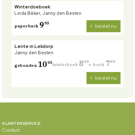
Winterdoeboek
Linda Bikker, Janny den Besten
9
95
bestel nu
paperback
Lente in Lekdorp
Janny den Besten
8
7
10
49
99
95
luisterboek
e-book
gebonden
bestel nu
KLANTENSERVICE
Contact