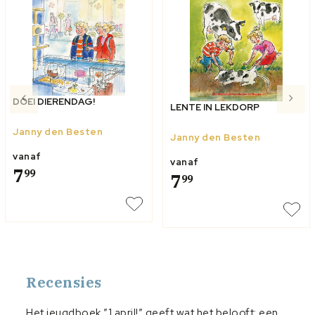
DOEI DIERENDAG!
LENTE IN LEKDORP
Janny den Besten
Janny den Besten
vanaf
vanaf
7
99
7
99
Recensies
Het jeugdboek ”1 april!” geeft wat het belooft: een