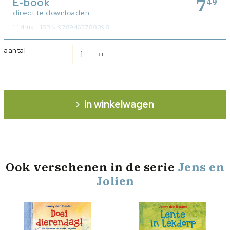
7
E-book
49
direct te downloaden
e
1
druk
ISBN 9789462788398
aantal
in winkelwagen
Ook verschenen
in de serie
Jens en
Jolien