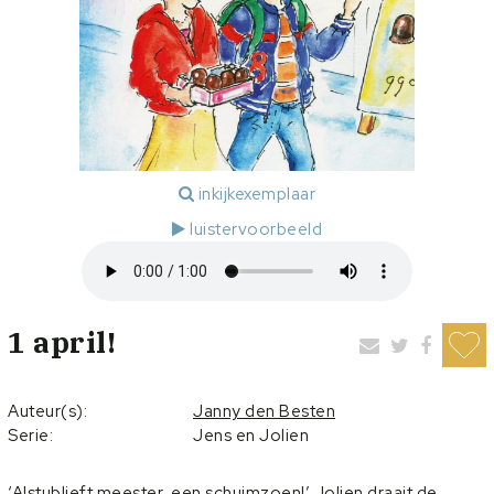
inkijkexemplaar
luistervoorbeeld
1 april!
Auteur(s):
Janny den Besten
Serie:
Jens en Jolien
‘Alstublieft meester, een schuimzoen!’ Jolien draait de