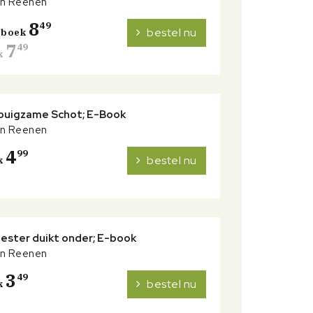
an Reenen
8
49
bestel nu
erboek
7
49
k
buigzame Schot; E-Book
an Reenen
4
99
bestel nu
k
ester duikt onder; E-book
an Reenen
3
49
bestel nu
k