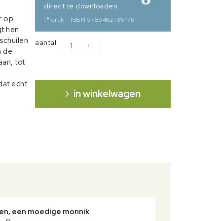
direct te downloaden
r op
e
1
druk
ISBN 9789462785175
gt hen
schuilen
aantal
n de
aan, tot
dat echt
in winkelwagen
en, een moedige monnik