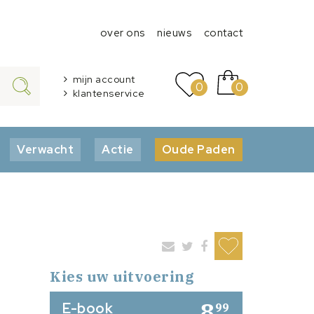
over ons
nieuws
contact
mijn account
0
0
klantenservice
Verwacht
Actie
Oude Paden
Kies uw uitvoering
8
E-book
99