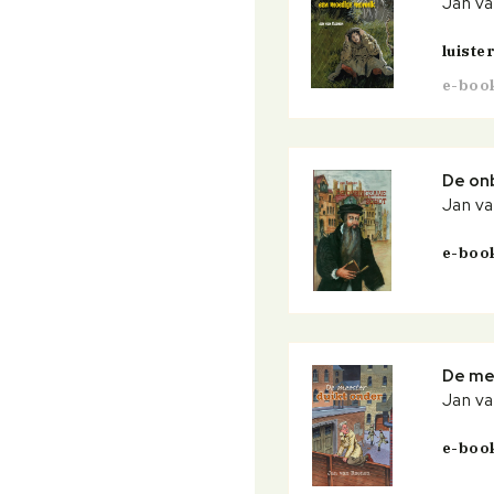
Jan v
luist
e-boo
De on
Jan v
e-boo
De me
Jan v
e-boo