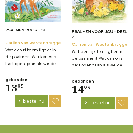
PSALMEN VOOR JOU
PSALMEN VOOR JOU - DEEL
2
Carlien van Westenbrugge
Carlien van Westenbrugge
Wat een rijkdom ligt er in
Wat een rijkdom ligt er in
de psalmen! Wat kan ons
de psalmen! Wat kan ons
hart opengaan als we de
hart opengaan als we de
psalmen zingen. Toch
psalmen zingen. Toch
begrijpen kinderen niet
begrijpen kinderen niet
gebonden
gebonden
altijd wat ze zingen. Veel
13
altijd wat ze zingen. Veel
14
95
95
psalmverzen bevatten
psalmverzen bevatten
woorden die we in het
woorden die we in het
bestel nu
bestel nu
dagelijks leven niet meer
dagelijks leven niet meer
gebruiken. Als we willen
gebruiken. Als we willen
dat onze...
dat onze...