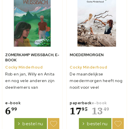
ZOMERKAMP WEISSBACH; E-
MOEDERMORGEN
BOOK
Cocky Minderhoud
Cocky Minderhoud
Rob en jan, Willy en Anita
De maandelijkse
en nog vele anderen zijn
moedermorgen heeft nog
deelnemers van
nooit voor veel
Zomerkamp Weissbach,
verrassingen gezorgd.
een jongerenkamp van de
Totdat Jennifer erbij komt.
e-book
paperback
e-book
mooiste delen
6
Zij voldoet niet bepaald
17
13
99
95
49
Zwitserland. Samen maken
aan het ideale plaatje van
ze lange wandelingen,
christelijke huismoeder. En
bestel nu
bestel nu
samen gaan ze
is ze eigenlijk wel moeder?