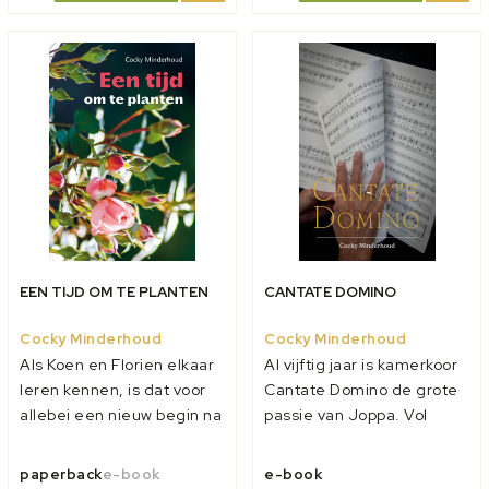
zwemmen en roeien,
Het is nogal onduidelijk
samen doen ze de
waar die doc...
huishouding van h...
EEN TIJD OM TE PLANTEN
CANTATE DOMINO
Cocky Minderhoud
Cocky Minderhoud
Als Koen en Florien elkaar
Al vijftig jaar is kamerkoor
leren kennen, is dat voor
Cantate Domino de grote
allebei een nieuw begin na
passie van Joppa. Vol
een moeilijke periode.
overgave leeft ze toe naar
Iedereen is blij voor hen.
het jubileumconcert. Maar
paperback
e-book
e-book