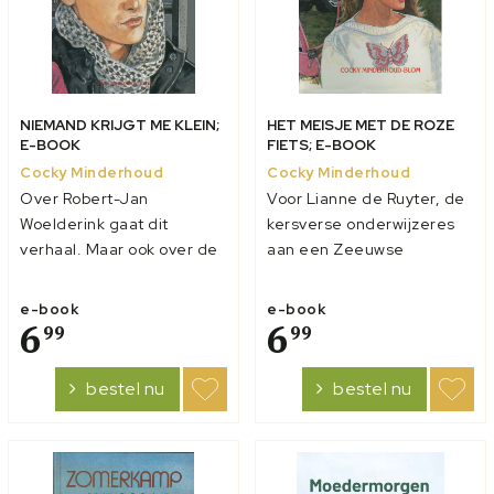
NIEMAND KRIJGT ME KLEIN;
HET MEISJE MET DE ROZE
E-BOOK
FIETS; E-BOOK
Cocky Minderhoud
Cocky Minderhoud
Over Robert-Jan
Voor Lianne de Ruyter, de
Woelderink gaat dit
kersverse onderwijzeres
verhaal. Maar ook over de
aan een Zeeuwse
anderen in zijn klas. Over
dorpsschool, begint een
Jannie, die precies weet,
heel nieuw leven. Haar
e-book
e-book
wat waarheid is en leugen.
6
verhuizing van Rotterdam
6
99
99
Over Piet, die niets van
naar het platteland, de
haar begrijpt. En over Erik
zelfstandigheid en de
bestel nu
bestel nu
en Marcel en Remco en al
nieuwe werkkring vragen
die anderen, die elke dag
veel van haar. Het
same...
dorpsleven dat, opperv...