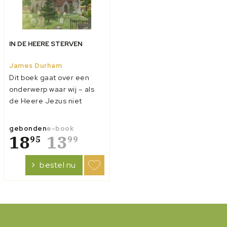
IN DE HEERE STERVEN
James Durham
Dit boek gaat over een
onderwerp waar wij – als
de Heere Jezus niet
tijdens ons leven
terugkomt – allen mee te
gebonden
e-book
maken krijgen. Sterven
18
13
95
99
gaan wij allen! Maar de
vraag is, hoe sterven wij?
bestel nu
Uitgangspunt voor dit boek
is Openbaring 14:13: ‘Zalig
zijn de do...