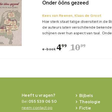
Onder ôôns gezeed
Kees van Reenen, Klaas de Groot
Hoe sterk staat talige diversiteit in de
de auteurs laten verschillende bekende
schijnen over hun aspect van taal. Onde
ch...
4
10
99
99
e-book
Heeft u vragen?
Bijbels
Bel
055 539 06 50
Theologie
neem contact op
Fictie