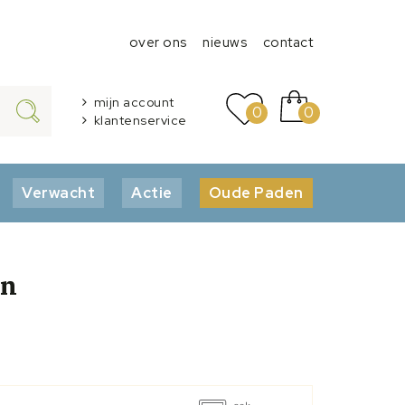
over ons
nieuws
contact
mijn account
0
0
klantenservice
Verwacht
Actie
Oude Paden
en