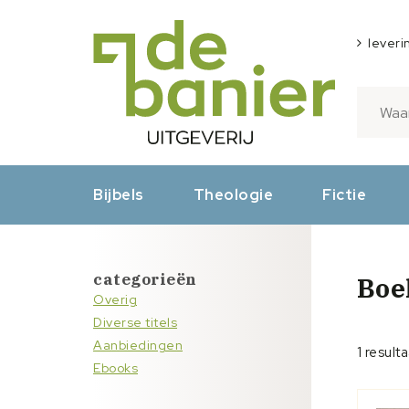
leveri
Bijbels
Theologie
Fictie
categorieën
Boe
Overig
Diverse titels
Aanbiedingen
1 result
Ebooks