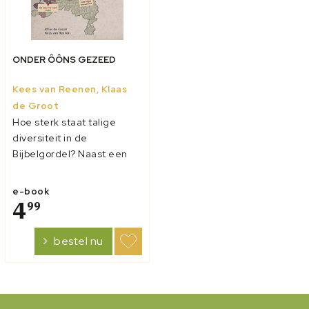
ONDER ÔÔNS GEZEED
Kees van Reenen, Klaas
de Groot
Hoe sterk staat talige
diversiteit in de
Bijbelgordel? Naast een
eigen verkenning van de
auteurs laten
e-book
verschillende bekende én
4
99
onbekende taalgebruikers
hun licht schijnen over hun
bestel nu
aspect van taal. Onder
ôôns gezeed: gebruiken
wij, reformatorische ch...