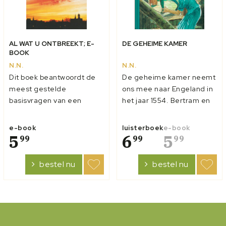
AL WAT U ONTBREEKT; E-
DE GEHEIME KAMER
BOOK
N.N.
N.N.
Dit boek beantwoordt de
De geheime kamer neemt
meest gestelde
ons mee naar Engeland in
basisvragen van een
het jaar 1554. Bertram en
christen over het gebed,
Cecillia, twee
als: 'Wat is het gebed' 'Hoe
weeskinderen groeien op
e-book
luisterboek
e-book
bid ik?' 'Bidden om een
5
in het reusachtige huis van
6
5
99
99
99
teken'
hun oom en tante omdat
'Gebedshindemissen '
vader en moeder
bestel nu
bestel nu
'Wie mag bidden?' Het
gestorven zijn. Ze hebben
gebed, een essentieel o...
het goed bij hun familie,
totdat er een kett...