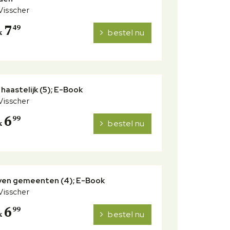
 Visscher
7
49
bestel nu
k
 haastelijk (5); E-Book
 Visscher
6
99
bestel nu
k
ven gemeenten (4); E-Book
 Visscher
6
99
bestel nu
k