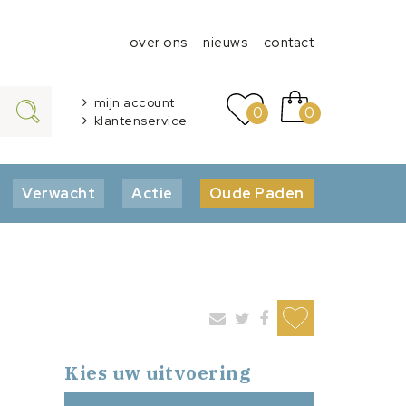
over ons
nieuws
contact
mijn account
0
0
klantenservice
Verwacht
Actie
Oude Paden
Kies uw uitvoering