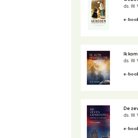
ds. W.
e-boo
Ik kom
ds. W.
e-boo
De ze
ds. W.
e-boo