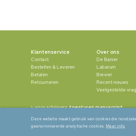
Klantenservice
Over ons
Contact
De Banier
Bestellen & Leveren
Labarum
Betalen
Brevier
Retourneren
Recent nieuws
Veelgestelde vra
voor schrijvers:
toesturen manuscript
Deze website maakt gebruik van cookies die noodzake
geanonimiseerde analytische cookies.
Meer info
Algemene voorwaarden
Privacy
Cookies