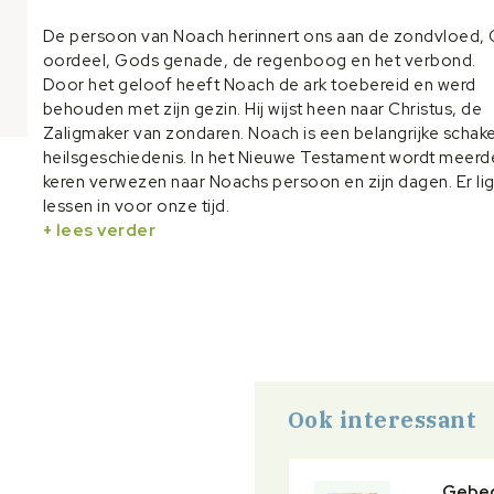
De persoon van Noach herinnert ons aan de zondvloed,
oordeel, Gods genade, de regenboog en het verbond.
Door het geloof heeft Noach de ark toebereid en werd
behouden met zijn gezin. Hij wijst heen naar Christus, de
Zaligmaker van zondaren. Noach is een belangrijke schake
heilsgeschiedenis. In het Nieuwe Testament wordt meerd
keren verwezen naar Noachs persoon en zijn dagen. Er li
lessen in voor onze tijd.
Deze Bijbelstudies (met vragen én citaten van oudvaders
+ lees verder
geschikt voor persoonlijk gebruik én voor Bijbelstudieg
Ook voor jongeren!
Ook interessant
Gebe