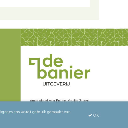
onderdeel van Erdee Media Groep
zoekgegevens wordt gebruik gemaakt van
OK
wepsaid
+
BuroBeeldend