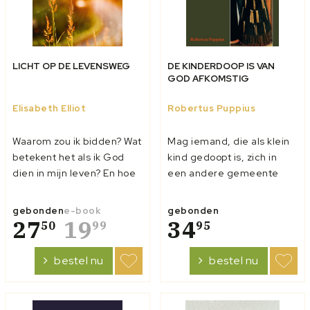
LICHT OP DE LEVENSWEG
DE KINDERDOOP IS VAN
GOD AFKOMSTIG
Elisabeth Elliot
Robertus Puppius
Waarom zou ik bidden? Wat
Mag iemand, die als klein
betekent het als ik God
kind gedoopt is, zich in
dien in mijn leven? En hoe
een andere gemeente
weet ik Wie Hij is? Deze en
opnieuw laten dopen? Bijna
andere vragen stelt en
iedereen uit de
gebonden
e-book
gebonden
overdenkt Elisabeth Elliot
27
19
gereformeerde gezindte
34
50
99
95
in dit dagboek. De
kent wel iemand uit de
antwoorden zoekt en vindt
nabije omgeving die voor
bestel nu
bestel nu
ze in de Bijbel. Vanuit haar
de herdoop gekozen
eigen, rijke levense...
heeft. Robertus Puppius
had er vroeger ook vol...