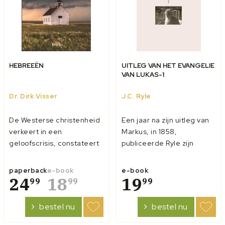
HEBREEËN
UITLEG VAN HET EVANGELIE
VAN LUKAS-1
Dr. Dirk Visser
J.C. Ryle
De Westerse christenheid
Een jaar na zijn uitleg van
verkeert in een
Markus, in 1858,
geloofscrisis, constateert
publiceerde Ryle zijn
dr. Dirk Visser:
verklaring van het
achteruitgang in geloof en
Evangelie van Lukas. Dit
paperback
e-book
e-book
kerkgang, en afval van
24
18
was een veel omvangrijker
19
99
99
99
God. Een vergelijkbare
werk. Ryle voegde aan zijn
crisis deed zich voor in de
‘uitlegende gedachten’
bestel nu
bestel nu
gemeente van de
wat diepgaandere
Hebreeën. Het Bijbelboek
‘verklarende noten’ toe.