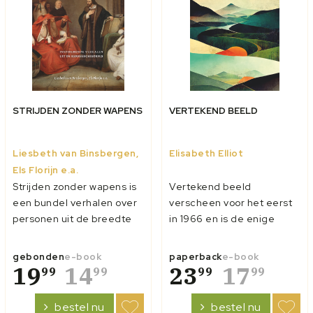
STRIJDEN ZONDER WAPENS
VERTEKEND BEELD
Liesbeth van Binsbergen,
Elisabeth Elliot
Els Florijn e.a.
Strijden zonder wapens is
Vertekend beeld
een bundel verhalen over
verscheen voor het eerst
personen uit de breedte
in 1966 en is de enige
van de kerkgeschiedenis.
roman van Elisabeth Elliot.
Vaak gaat het om een
Margareth, een 25 jaar
gebonden
e-book
paperback
e-book
korte maar beslissende
19
14
oude zendelinge, reist vol
23
17
99
99
99
99
episode in hun leven. De
idealen naar het Andes
verhalende verwerking
gebergte in Ecuador om
bestel nu
bestel nu