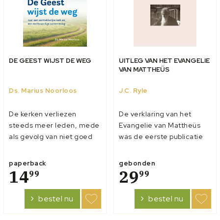
DE GEEST WIJST DE WEG
UITLEG VAN HET EVANGELIE
VAN MATTHEÜS
Ds. Marius Noorloos
J.C. Ryle
De kerken verliezen
De verklaring van het
steeds meer leden, mede
Evangelie van Mattheüs
als gevolg van niet goed
was de eerste publicatie
omgaan met verschillen
van J.C. Ryle. Er zouden
en geschillen. Ook in de
nog commentaren op de
paperback
gebonden
samenleving bestaan veel
14
andere Evangeliën volgen.
29
99
99
problemen vanwege te
Mede vanwege zijn
weinig saamhorigheid en
heldere en Bijbelse
bestel nu
bestel nu
samenwerking. Daarom
geschriften kreeg Ryle de
heeft ds. Marius Noorloos,
bekendheid en het gezag