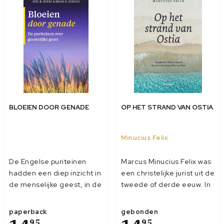
BLOEIEN DOOR GENADE
OP HET STRAND VAN OSTIA
Minucius Felix
De Engelse puriteinen
Marcus Minucius Felix was
hadden een diep inzicht in
een christelijke jurist uit de
de menselijke geest, in de
tweede of derde eeuw. In
Heilige Schrift, en in de
een omgeving die het
werkingen van de Heilige
christelijk geloof niet
paperback
gebonden
Geest, en een grote ernst
gunstig gezind was –
95
95