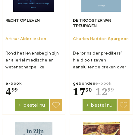
RECHT OP LEVEN
DE TROOSTER VAN
TREURIGEN
Arthur Alderliesten
Charles Haddon Spurgeon
Rond het levensbegin zijn
De ‘prins der predikers’
er allerlei medische en
hield ooit zeven
wetenschappelijke
aansluitende preken over
ontwikkelingen die
de eerste drie verzen van
ethische vragen
Jesaja 61. In die verzen
e-book
gebonden
e-book
oproepen. De
4
wijst Jesaja vooruit op de
17
12
99
50
99
voornaamste daarvan
Heere Jezus, Die met de
cirkelen rond de status en
Heilige Geest gezalfd is
bestel nu
bestel nu
beschermwaardigheid van
om een blijde boodschap
menselijk embryonaal
te brengen en om
leven in verhouding tot
treurigen te tr...
nieuwe biomedische...