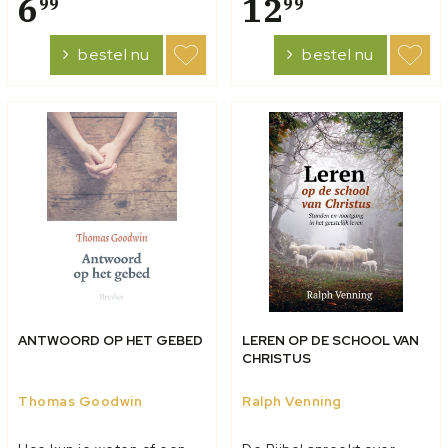
6
12
99
99
juist deze genadegave
minder dan in de dagen
een volmaakt werk
waarin J.C. Ryle dit boek
bestel nu
bestel nu
hebben? Goodwin legt uit
schreef. In scherpe, want
dat lijdzaamheid nodig is
duidelijke en helder...
in tijden ven bep...
ANTWOORD OP HET GEBED
LEREN OP DE SCHOOL VAN
CHRISTUS
Thomas Goodwin
Ralph Venning