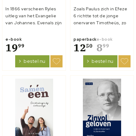
In 1866 verscheen Ryles
Zoals Paulus zich in Efeze
uitleg van het Evangelie
6 richtte tot de jonge
van Johannes. Evenals zijn
onervaren Timotheüs, zo
uitleg van Lukas, was het
richt ds. Tuinier zich in dit
een omvangrijk werk. Ryle
boek tot jonge mensen die
e-book
paperback
e-book
voegde aan zijn
19
net belijdenis van het
12
8
99
50
99
‘uitleggende gedachten’
geloof hebben afgelegd.
wat diepgaandere
'Welkom in de strijd!' wordt
bestel nu
bestel nu
‘verklarende noten’ toe.
bij die gelegenheid vaak
Deze dienden 1. om licht
gezegd. Ds. Tuinier...
te werpen op mo...