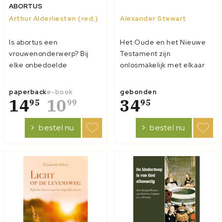
ABORTUS
Arthur Alderliesten (red.)
Alexander Stewart
Is abortus een
Het Oude en het Nieuwe
vrouwenonderwerp? Bij
Testament zijn
elke onbedoelde
onlosmakelijk met elkaar
zwangerschap en abortus
verbonden. In het Oude
is ook een man betrokken.
Testament komen veel
paperback
e-book
gebonden
De man heeft volgens de
14
10
typen en ceremoniën voor,
34
95
99
95
wet geen rol in het besluit
die een diepere betekenis
richting een abortus. Maar
hebben vanuit
bestel nu
bestel nu
hij is wel vader. Angst,
nieuwtestamentisch
schuld, hulpeloosheid en
perspectief. De tabernakel
machteloosheid zij...
bijvoorbeeld. Of offers die
geb...