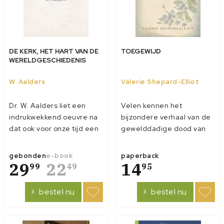
DE KERK, HET HART VAN DE
TOEGEWIJD
WERELDGESCHIEDENIS
W. Aalders
Valerie Shepard-Elliot
Dr. W. Aalders liet een
Velen kennen het
indrukwekkend oeuvre na
bijzondere verhaal van de
dat ook voor onze tijd een
gewelddadige dood van
boodschap heeft. In
zendeling Jim Elliot in
samenwerking met de
1956. Ook de moed van
gebonden
e-book
paperback
Stichting Vrienden van dr.
29
22
zijn weduwe Elisabeth is
14
99
49
95
H.F. Kohlbrugge zal zijn
bekend. Zij ging een paar
verzameld werk worden
jaar later wonen bij de
bestel nu
bestel nu
uitgegeven. In De Kerk het
stam die haar man
hart van de
vermoord had, en werd
wereldgeschiedenis (19...
later als schrijfster en...