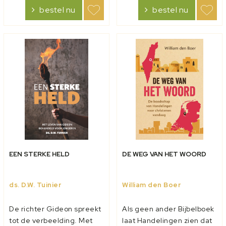
en zes preken voor de
levensvragen werden ook
bestel nu
bestel nu
avondmaalszondag.
al gesteld door de oude
Daarnaast wordt ingegaan
kerkvaders. Augustinus
op de
(354-430)...
avondmaalspraktijk...
EEN STERKE HELD
DE WEG VAN HET WOORD
ds. D.W. Tuinier
William den Boer
De richter Gideon spreekt
Als geen ander Bijbelboek
tot de verbeelding. Met
laat Handelingen zien dat