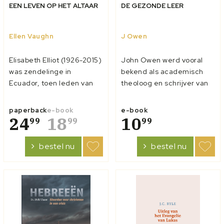
EEN LEVEN OP HET ALTAAR
DE GEZONDE LEER
Ellen Vaughn
J Owen
Elisabeth Elliot (1926-2015)
John Owen werd vooral
was zendelinge in
bekend als academisch
Ecuador, toen leden van
theoloog en schrijver van
een indianenstam haar
dikke en doorwrochte
echtgenoot Jim Elliot en
boeken. Maar hij was ook in
paperback
e-book
e-book
vier collega-zendelingen
24
18
staat om beknopt en op
10
99
99
99
doodden met een speer.
eenvoudig niveau te
Met haar peuterdochter
schrijven. Voor de
bestel nu
bestel nu
vertrok Elisabeth een paar
gemeente van Fordham
jaar later naar diezelfde
schreef hij twee
stam, wo...
catechismussen, een voor
kleine...