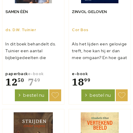
SAMEN ÉÉN
ZINVOL GELOVEN
ds. D.W. Tuinier
Cor Bos
In dit boek behandelt ds.
Als het lijden een gelovige
Tuinier een aantal
treft, hoe kan hij er dan
bijbelgedeelten die
mee omgaan? En hoe gaat
voorkomen in het
hij daarin met God en zijn
huwelijksformulier. Aan de
medemens om? Deze
paperback
e-book
e-book
eerdere uitgave zijn
12
7
vragen worden verbonden
18
50
49
99
hoofdstukken over
met Bonhoeffers
huisgodsdienst en over
lijdenservaring. Daarbij
bestel nu
bestel nu
seksualiteit toegevoegd.
staat eerst Gods rol,
vervolgens onze rol en dan
de relatie t...