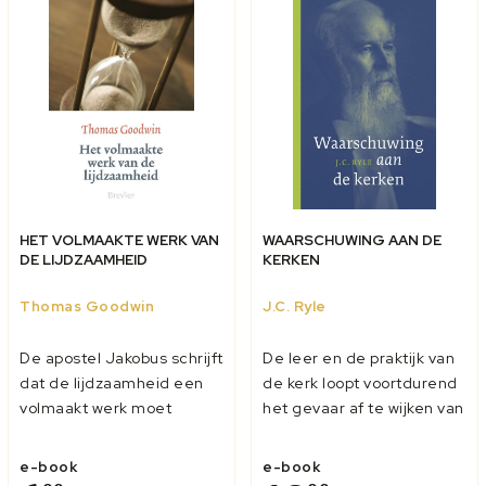
HET VOLMAAKTE WERK VAN
WAARSCHUWING AAN DE
DE LIJDZAAMHEID
KERKEN
Thomas Goodwin
J.C. Ryle
De apostel Jakobus schrijft
De leer en de praktijk van
dat de lijdzaamheid een
de kerk loopt voortdurend
volmaakt werk moet
het gevaar af te wijken van
hebben (Jak. 1:4). Maar
de zuiverheid waarmee ze
wat is lijdzaamheid
door God gegeven is. Dat
e-book
e-book
eigenlijk? En waarom moet
geldt in onze tijd niet