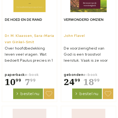
DE HOED EN DE RAND
VERWONDERD OMZIEN
Dr. M. Klaassen, Sara-Maria
John Flavel
van Ginkel-Smit
Over hoofdbedekking
De voorzienigheid van
leven veel vragen. Wat
God is een troostvol
bedoelt Paulus precies in 1
leerstuk. Vaak is ze voor
Korinthe 11? En wat
de mensen duister en
betekent dat voor ons
onbegrijpelijk. Maar John
paperback
e-book
gebonden
e-book
vandaag? Daarom
10
7
Flavel roept zijn lezers op
24
18
99
99
99
99
schreven ds. Klaassen en
om terug te kijken op hun
Sara-Maria Smit dit
leven en Gods hand te
bestel nu
bestel nu
toegangelijke boekje.
zien in hun geboorte,
Hierbij gaan ze niet alleen
opvoeding, bekering,
in op de betekenis van 1
bewaring, uitre...
K...