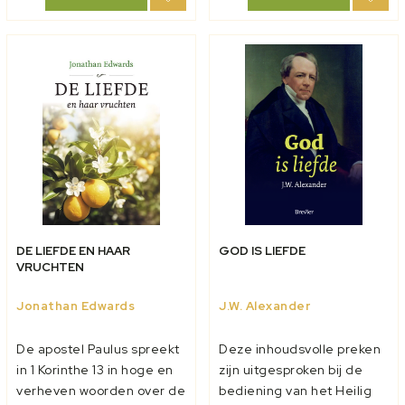
brengt mensen van lang
onder de indianen te
geleden dicht bij de lezer.
werken. Ze ziet
Strijden...
aanvankelijk weinig vruc...
DE LIEFDE EN HAAR
GOD IS LIEFDE
VRUCHTEN
Jonathan Edwards
J.W. Alexander
De apostel Paulus spreekt
Deze inhoudsvolle preken
in 1 Korinthe 13 in hoge en
zijn uitgesproken bij de
verheven woorden over de
bediening van het Heilig