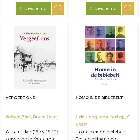
wat diepgaandere
en Bijbelse geschriften,
bestel nu
bestel nu
‘verklarende noten’ toe.
aangesteld worden tot
Deze dienden 1. om licht
anglicaans aartsbisschop
te werpen op mo...
v...
VERGEEF ONS
HOMO IN DE BIBLEBELT
William Blair, Bruce Hunt
I. de Jong-den Hartog, C
Stam
William Blair (1876-1970),
Homo’s en de biblebelt.
zendeling in Korea ten
Een combinatie die