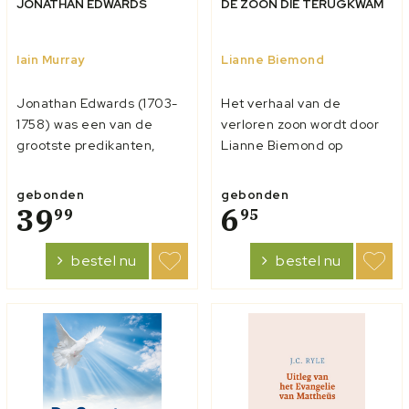
JONATHAN EDWARDS
DE ZOON DIE TERUGKWAM
Iain Murray
Lianne Biemond
Jonathan Edwards (1703-
Het verhaal van de
1758) was een van de
verloren zoon wordt door
grootste predikanten,
Lianne Biemond op
filosofen en theologen die
aansprekende wijze
Amerika heeft
verteld in verzen. Rijm en
gebonden
gebonden
voortgebracht. Edwards
39
metrum dragen bij om het
6
99
95
was geworteld in de
kind bij het verhaal te
theologie van de
betrekken. Corrie van der
bestel nu
bestel nu
puriteinen en speelde een
Spek maakte kleurrijke
voorname rol in de Eerste
illustraties waarop mooie
Grote Opwekking in 1733-
details te zien z...
1735. H...