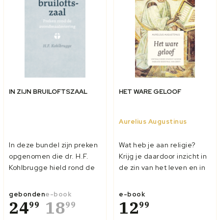
IN ZIJN BRUILOFTSZAAL
HET WARE GELOOF
Aurelius Augustinus
In deze bundel zijn preken
Wat heb je aan religie?
opgenomen die dr. H.F.
Krijg je daardoor inzicht in
Kohlbrugge hield rond de
de zin van het leven en in
avondmaalsviering. Het
de waarheid? Of leidt
gaat om negen
religie tot ideologie en
gebonden
e-book
e-book
voorbereidingspreken –
24
18
verwarring op alle niveaus?
12
99
99
99
waarvan één als schets –
Zulke moderne