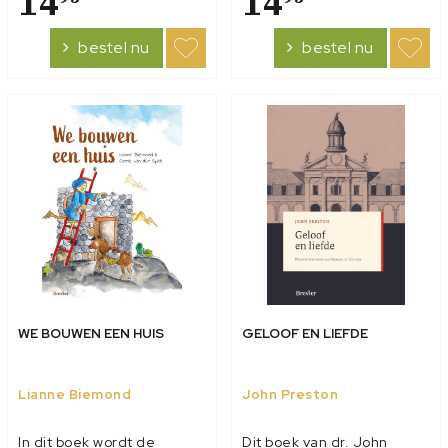
14
14
in de heiliging van het
keizer Constantijn kwam
dagelijks leven. Dr. Joel R.
pas in de vierde eeuw aan
bestel nu
bestel nu
Beeke en Brian G. Hedges
de macht – was Felix een
brengen die inzicht...
van de apologeten die het
g...
WE BOUWEN EEN HUIS
GELOOF EN LIEFDE
Lianne Biemond
John Preston
In dit boek wordt de
Dit boek van dr. John