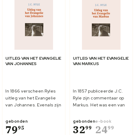
UITLEG VAN HET EVANGELIE
UITLEG VAN HET EVANGELIE
VAN JOHANNES
VAN MARKUS
In 1866 verscheen Ryles
In 1857 publiceerde J.C.
uitleg van het Evangelie
Ryle zijn commentaar op
van Johannes. Evenals zijn
Markus. Het was een van
uitleg van Lukas, was het
zijn eerste geschriften. Hij
een omvangrijk werk. Ryle
was toen predikant te
gebonden
gebonden
e-book
voegde aan zijn
79
Helmingham. Later zou hij,
32
24
95
99
99
‘uitleggende gedachten’
mede dankzij zijn heldere