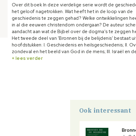
Over dit boek In deze vierdelige serie wordt de geschied
het geloof nagetrokken. Wat heeft het in de loop van de
geschiedenis te zeggen gehad? Welke ontwikkelingen hee
in al die eeuwen christendom ondergaan? De auteur sche
aandacht aan wat de Bijbel over de dogma's te zeggen h
Het tweede deel van 'Bronnen bij de belijdenis' bestaat uit
hoofdstukken: I. Geschiedenis en heilsgeschiedenis; II. O
zondeval en het beeld van God in de mens; III. Israël en d
IV. De wet van God in de godsdienstgeschiedenis. In het 
+ lees verder
deel komt de vleeswording van Christus (volheid des tijd
de orde, wordt aandacht geschonken aan verzoening en
verlossing in de geschiedenis van het christelijke geloof,
Hemelvaart en Pinksteren ons bij wat Christus' verhoging
en wordt nogmaals (zie ook deel II hoofdstuk 3) de vraag
gesteld naar de kerk, haar wezen en haar geheim, haar m
betekenis en al wat er in de loop der eeuwen over de kerk
Ook interessant
gedacht en in geloof is gesproken en geschreven
Bronne