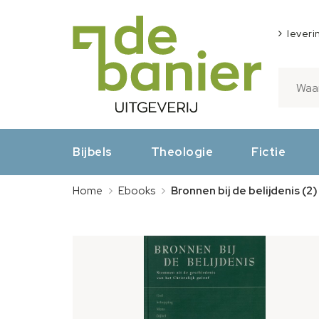
leveri
Bijbels
Theologie
Fictie
Home
Ebooks
Bronnen bij de belijdenis (2