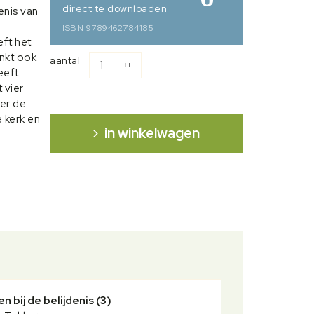
direct te downloaden
enis van
ISBN 9789462784185
ft het
nkt ook
aantal
eeft.
 vier
ver de
e kerk en
in winkelwagen
derde
s) aan
 bepalen
 inhoudt
ystieke
 is
n bij de belijdenis (3)