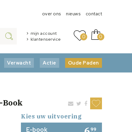
over ons
nieuws
contact
mijn account
0
0
klantenservice
Verwacht
Actie
Oude Paden
E-Book
Kies uw uitvoering
6
E-book
99