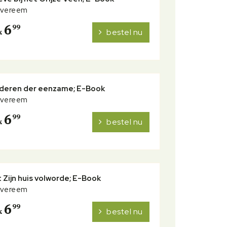
Overeem
6
99
bestel nu
k
nderen der eenzame; E-Book
Overeem
6
99
bestel nu
k
Zijn huis volworde; E-Book
Overeem
6
99
bestel nu
k