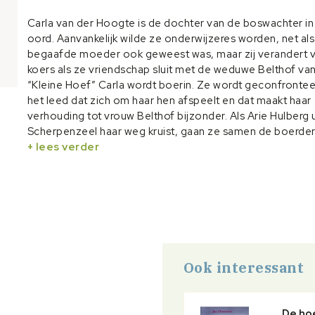
Carla van der Hoogte is de dochter van de boswachter in
oord. Aanvankelijk wilde ze onderwijzeres worden, net als
begaafde moeder ook geweest was, maar zij verandert 
koers als ze vriendschap sluit met de weduwe Belthof va
“Kleine Hoef” Carla wordt boerin. Ze wordt geconfronte
het leed dat zich om haar hen afspeelt en dat maakt haar
verhouding tot vrouw Belthof bijzonder. Als Arie Hulberg u
Scherpenzeel haar weg kruist, gaan ze samen de boerder
beheren. Hun twee kinderen groeien op, maar beiden he
+ lees verder
een geheel verschillend karakter. Dit zorgt voor een boe
schouwspel. Carla heeft een zeer persoonlijke visie op he
Ze deelt de intelligentie van haar moeder en heeft een 
hart voor geestelijke indrukken. Een boeiende roman met
fascinerende portretten van het Veluwse land en wie kan 
beter dan Jac. Overeem
Ook interessant
De hoe