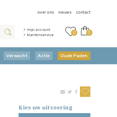
over ons
nieuws
contact
mijn account
0
0
klantenservice
Verwacht
Actie
Oude Paden
Kies uw uitvoering