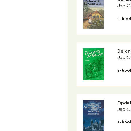
Jac. 
e-boo
De ki
Jac. 
e-boo
Opdat 
Jac. 
e-boo