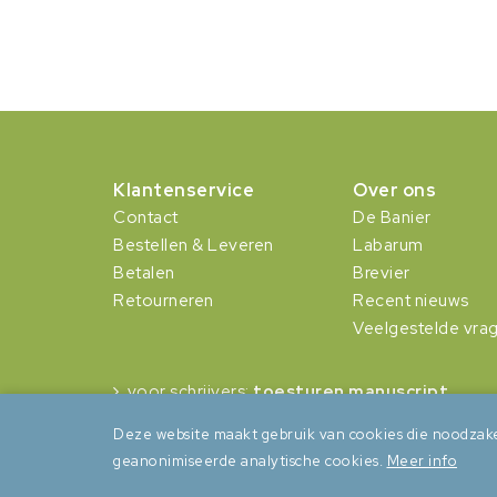
Klantenservice
Over ons
Contact
De Banier
Bestellen & Leveren
Labarum
Betalen
Brevier
Retourneren
Recent nieuws
Veelgestelde vra
voor schrijvers:
toesturen manuscript
Deze website maakt gebruik van cookies die noodzake
geanonimiseerde analytische cookies.
Meer info
Algemene voorwaarden
Privacy
Cookies