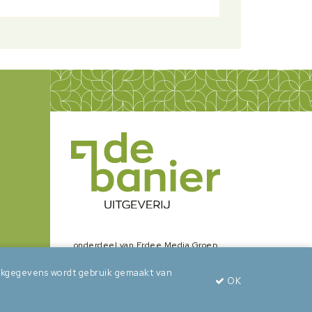
onderdeel van Erdee Media Groep
zoekgegevens wordt gebruik gemaakt van
OK
wepsaid
+
BuroBeeldend