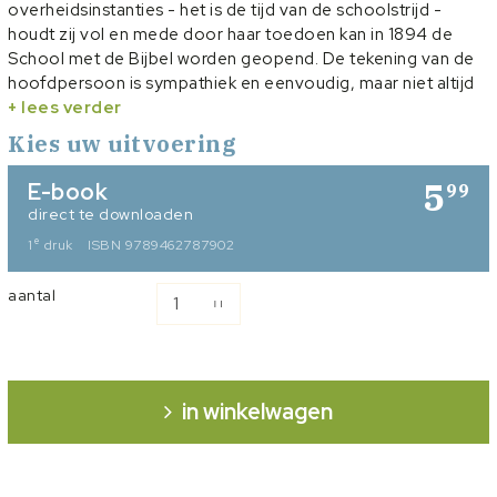
overheidsinstanties - het is de tijd van de schoolstrijd -
houdt zij vol en mede door haar toedoen kan in 1894 de
School met de Bijbel worden geopend. De tekening van de
hoofdpersoon is sympathiek en eenvoudig, maar niet altijd
overtuigend. Dit laatste geld ook voor haar tegenstrevers.
+ lees verder
Aardig van sfeer is de beschrijving van het laat negentiende-
Kies uw uitvoering
eeuwse dorps- en geloofsleven. De waardering voor dit
verhaal zal vermoedelijk vooral tot inwoners van Harskamp
5
E-book
99
en omgeving beperkt blijven.
direct te downloaden
e
1
druk
ISBN 9789462787902
aantal
in winkelwagen