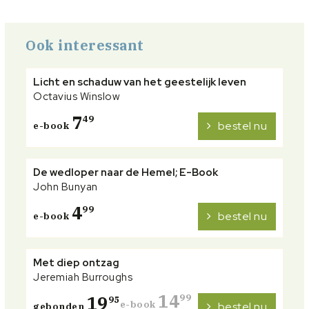
Ook interessant
Licht en schaduw van het geestelijk leven
Octavius Winslow
7
49
bestel nu
e-book
De wedloper naar de Hemel; E-Book
John Bunyan
4
99
bestel nu
e-book
Met diep ontzag
Jeremiah Burroughs
14
19
99
95
e-book
bestel nu
gebonden