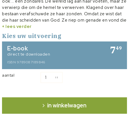
ook … een zondares. De wereld lag aan haar voeten, maar ze
verwierp die om de hemel te verwerven. Klagend over haar
bestaan verafschuwde ze haar zonden. Omdat ze wist dat
die haar scheidden van God. Ze riep om genade en vond die
in het offer van Christus. In 1545 publiceerde Catherine Parr
+ lees verder
als eerste vrouw een boek onder haar eigen naam: 'Psalms
Kies uw uitvoering
or Prayers'. In die tijd kwam ze onder verdenking te staan dat
ze protestants was. Dat werd nog duidelijker toen in 1547
7
E-book
49
haar tweede boek verscheen: 'The Lamentation of a Sinner'.
direct te downloaden
ISBN 9789087189846
aantal
in winkelwagen