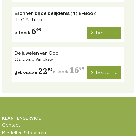
Bronnen bij de belijdenis (4) E-Book
dr. C.A. Tukker
6
99
bestel nu
e-book
De juwelen van God
Octavius Winslow
16
22
99
95
e-book
bestel nu
gebonden
KLANTENSERVICE
Contact
Bestellen & Leveren