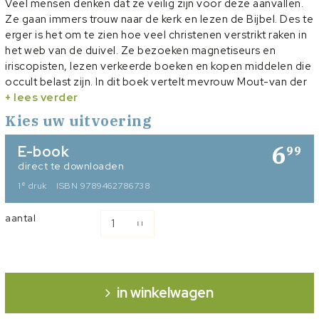
Veel mensen denken dat ze veilig zijn voor deze aanvallen.
Ze gaan immers trouw naar de kerk en lezen de Bijbel. Des te
erger is het om te zien hoe veel christenen verstrikt raken in
het web van de duivel. Ze bezoeken magnetiseurs en
iriscopisten, lezen verkeerde boeken en kopen middelen die
occult belast zijn. In dit boek vertelt mevrouw Mout-van der
Linden hoe zij, samen met haar gezin, in de greep van het
+ lees verder
occultisme kwam en welke gevolgen dat voor hun leven had.
Kies uw uitvoering
Haar verhaal is een waarschuwing, maar ook een
bemoediging. De Heere is sterker dan de satan en Hij wil ons
6
E-book
99
bevrijden!
direct te downloaden
e
1
druk
ISBN 9789462786738
aantal
in winkelwagen