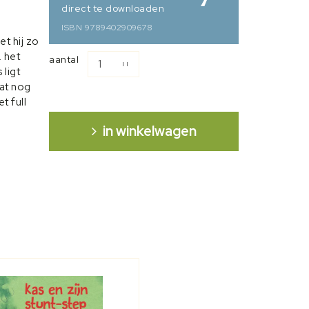
direct te downloaden
ISBN 9789402909678
et hij zo
… het
aantal
 ligt
dat nog
t full
in winkelwagen