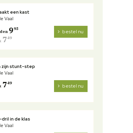
aakt een kast
de Vaal
9
95
bestel nu
nden
7
49
k
 zijn stunt-step
de Vaal
7
49
bestel nu
k
dril in de klas
de Vaal