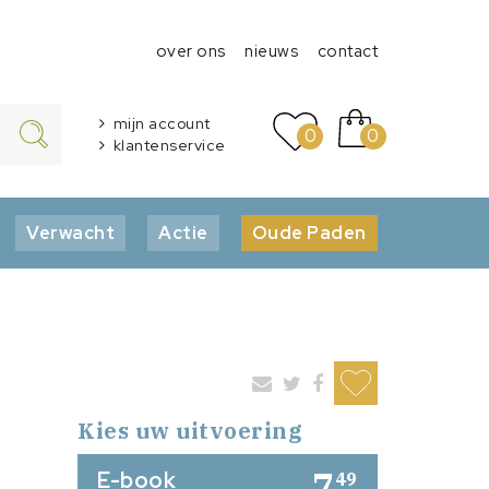
over ons
nieuws
contact
mijn account
0
0
klantenservice
Verwacht
Actie
Oude Paden
Kies uw uitvoering
7
E-book
49