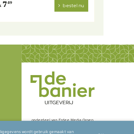
7
49
bestel nu
k
onderdeel van Erdee Media Groep
zoekgegevens wordt gebruik gemaakt van