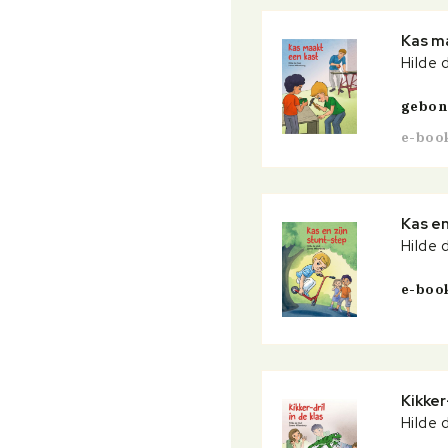
Kas m
Hilde 
gebo
e-boo
Kas en
Hilde 
e-boo
Kikker-
Hilde 