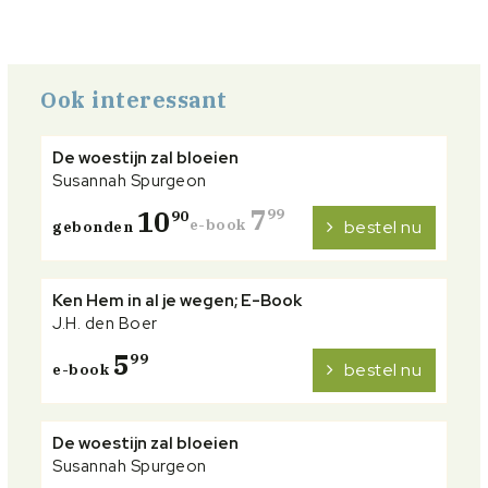
Ook interessant
De woestijn zal bloeien
Susannah Spurgeon
7
10
99
90
e-book
bestel nu
gebonden
Ken Hem in al je wegen; E-Book
J.H. den Boer
5
99
bestel nu
e-book
De woestijn zal bloeien
Susannah Spurgeon