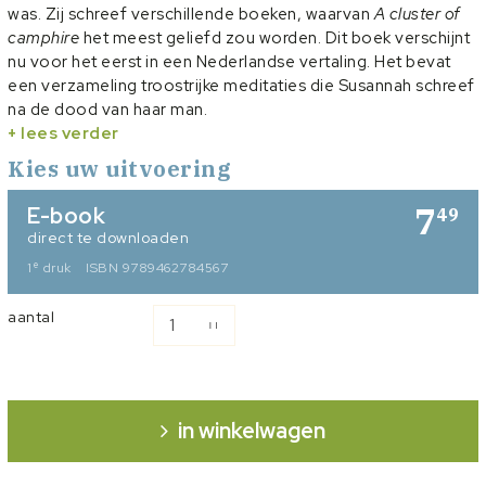
was. Zij schreef verschillende boeken, waarvan
A cluster of
camphire
het meest geliefd zou worden. Dit boek verschijnt
nu voor het eerst in een Nederlandse vertaling. Het bevat
een verzameling troostrijke meditaties die Susannah schreef
na de dood van haar man.
Dit boekje bevat eveneens een levensschets van Susannah
+ lees verder
en enkele recent ontdekte brieven van Susannah en Charles
Kies uw uitvoering
Spurgeon.
7
E-book
49
direct te downloaden
e
1
druk
ISBN 9789462784567
aantal
in winkelwagen