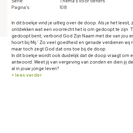
Serie:
Thema's voor tieners
Pagina's:
108
In dit boekje vind je uitleg over de doop. Als je het leest, z
ontdekken wat een voorrecht het is om gedoopt te zijn. To
gedoopt bent, verbond God Zijn Naam met die van jou en z
hoort bij Mij.’ Zo veel goedheid en genade verdienen wij n
maar toch zegt God dat ons toe bij de doop.
In dit boekje wordt ook duidelijk dat de doop vraagt om 
antwoord. Weet jij van vergeving van zonden en dien jij d
al in jouw jonge leven?
+ lees verder