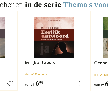
schenen
in de serie
Thema's voor
Eerlijk antwoord
Genodi
ds. W. Pieters
ds. A. K
6
99
vanaf
vanaf