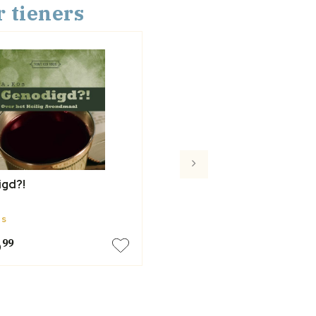
 tieners
gd?!
os
6
99