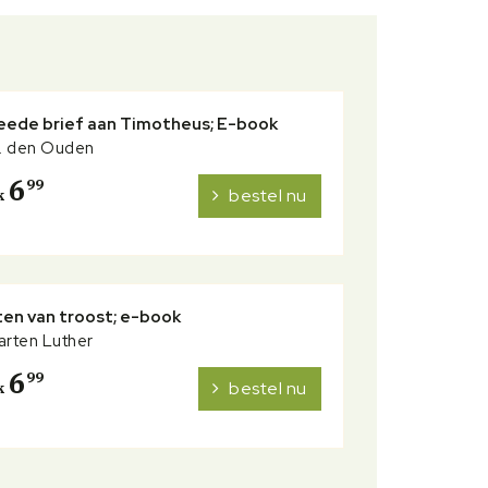
eede brief aan Timotheus; E-book
C. den Ouden
6
99
bestel nu
k
ten van troost; e-book
arten Luther
6
99
bestel nu
k