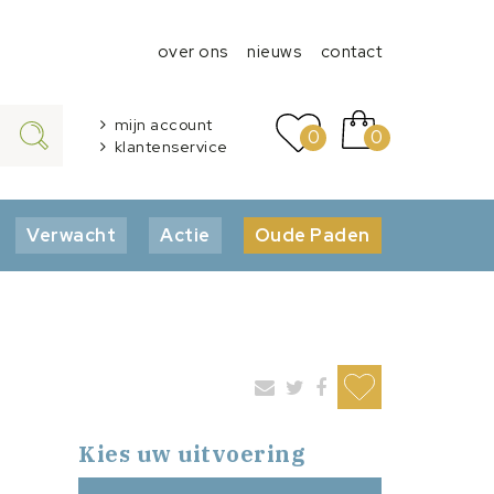
over ons
nieuws
contact
mijn account
0
0
klantenservice
Verwacht
Actie
Oude Paden
Kies uw uitvoering