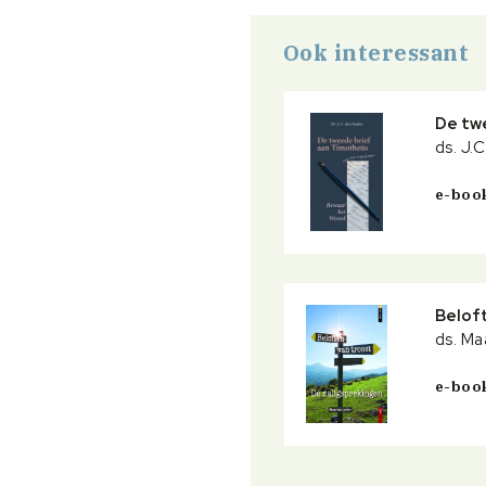
Ook interessant
De tw
ds. J.
e-boo
Belof
ds. Ma
e-boo