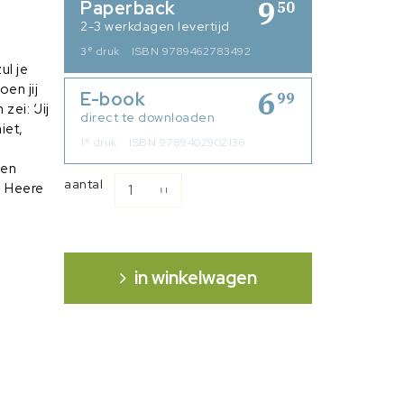
9
Paperback
50
2-3 werkdagen levertijd
e
3
druk
ISBN 9789462783492
ul je
en jij
6
E-book
99
ei: ‘Jij
direct te downloaden
iet,
e
1
druk
ISBN 9789402902136
een
aantal
e Heere
in winkelwagen