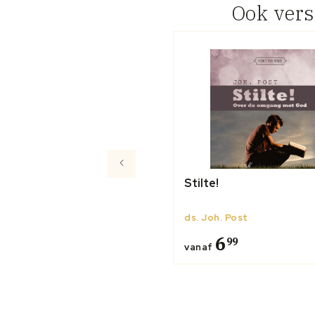
Ook ver
Stilte!
ds. Joh. Post
6
99
vanaf