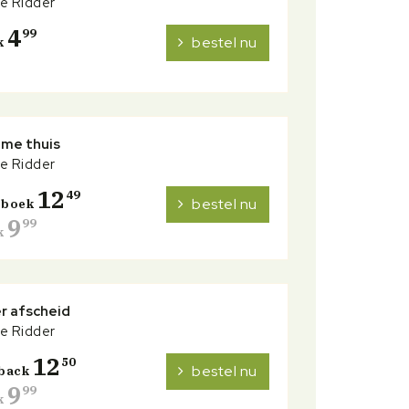
e Ridder
4
99
bestel nu
k
 me thuis
e Ridder
12
49
bestel nu
erboek
9
99
k
r afscheid
e Ridder
12
50
bestel nu
back
9
99
k