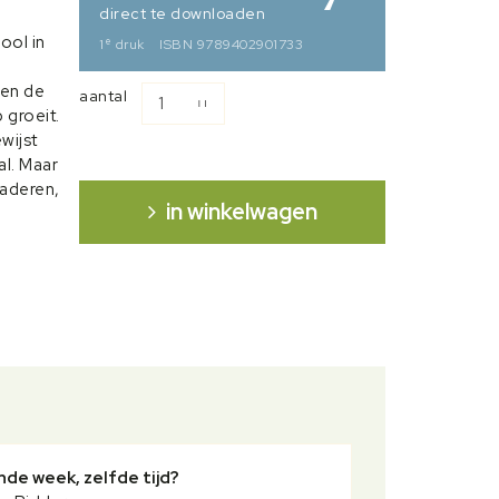
direct te downloaden
ool in
e
1
druk
ISBN 9789402901733
 en de
aantal
 groeit.
wijst
al. Maar
naderen,
in winkelwagen
o
urt. De
jn
le
lkaar te
de week, zelfde tijd?