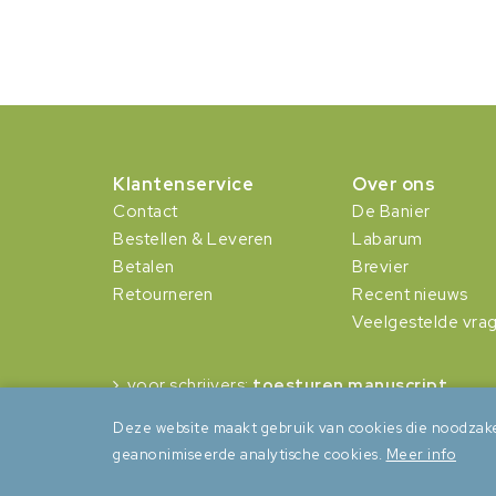
Klantenservice
Over ons
Contact
De Banier
Bestellen & Leveren
Labarum
Betalen
Brevier
Retourneren
Recent nieuws
Veelgestelde vra
voor schrijvers:
toesturen manuscript
Deze website maakt gebruik van cookies die noodzake
geanonimiseerde analytische cookies.
Meer info
Algemene voorwaarden
Privacy
Cookies