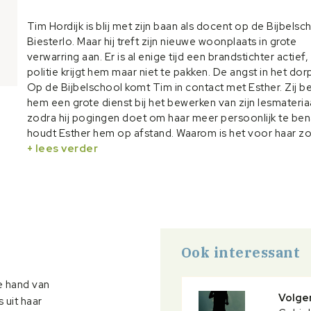
Tim Hordijk is blij met zijn baan als docent op de Bijbelsch
Biesterlo. Maar hij treft zijn nieuwe woonplaats in grote
verwarring aan. Er is al enige tijd een brandstichter actief,
politie krijgt hem maar niet te pakken. De angst in het dorp
Op de Bijbelschool komt Tim in contact met Esther. Zij be
hem een grote dienst bij het bewerken van zijn lesmateria
zodra hij pogingen doet om haar meer persoonlijk te be
houdt Esther hem op afstand. Waarom is het voor haar z
moeilijk om hem toe te laten in haar leven?
+ lees verder
Dan breekt het moment aan dat er heel veel tegelijk gebe
brandweer krijgt een melding, Tim neemt Esther onder zi
hoede en ongewild zijn ze samen getuige van een crucia
gebeurtenis. Geeft dit alles hen de moed om dichter bij e
komen?
Ook interessant
e hand van
Volgen
 uit haar