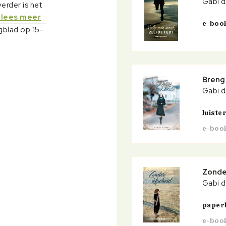
Gabi d
erder is het
 lees meer
e-boo
gblad op 15-
Breng
Gabi d
luist
e-boo
Zonde
Gabi d
paper
e-boo