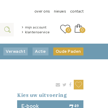
over ons
nieuws
contact
mijn account
0
0
klantenservice
Verwacht
Actie
Oude Paden
Kies uw uitvoering
7
E-book
49