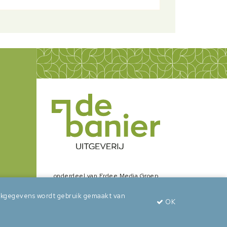
onderdeel van Erdee Media Groep
zoekgegevens wordt gebruik gemaakt van
OK
wepsaid
+
BuroBeeldend