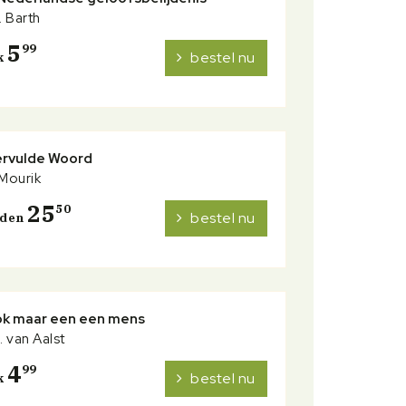
. Barth
5
99
bestel nu
k
ervulde Woord
 Mourik
25
50
bestel nu
nden
ook maar een een mens
. van Aalst
4
99
bestel nu
k