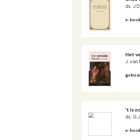
ds. J.D
e-boo
Het v
J. van
gebo
't Is 
ds. G.J
e-boo