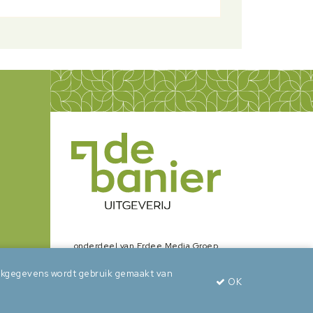
onderdeel van Erdee Media Groep
zoekgegevens wordt gebruik gemaakt van
OK
wepsaid
+
BuroBeeldend