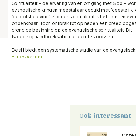
Spiritualiteit – de ervaring van en omgang met God – wor
evangelische kringen meestal aangeduid met ‘geestelijk l
‘geloofsbeleving’. Zonder spiritualiteit is het christenleve
ondenkbaar. Toch ontbrak tot op heden een breed opge
grondige bezinning op de evangelische spiritualiteit. Dit
tweedelig handboek wil in die leemte voorzien.
Deel I biedt een systematische studie van de evangelisc
spiritualiteit. Deel II behandelt de antropologie die aan de
+ lees verder
ten grondslag ligt. Zo wordt niet alleen recht gedaan aan 
geestelijke aspecten van het leven met Jezus, maar ook 
psychologische, sociale en lichamelijke aspecten ervan.
werpen ze licht op de volheid van het leven met Jezus, 
discipelschap genoemd.
Ook interessant
Onze 