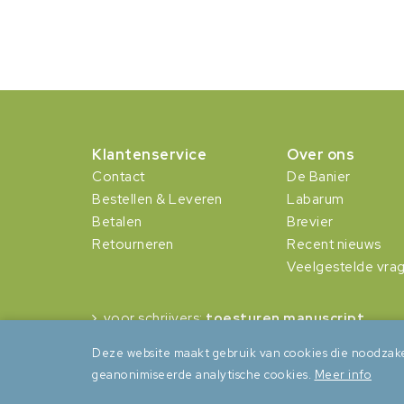
Klantenservice
Over ons
Contact
De Banier
Bestellen & Leveren
Labarum
Betalen
Brevier
Retourneren
Recent nieuws
Veelgestelde vra
voor schrijvers:
toesturen manuscript
Deze website maakt gebruik van cookies die noodzake
geanonimiseerde analytische cookies.
Meer info
Algemene voorwaarden
Privacy
Cookies