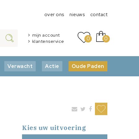
over ons
nieuws
contact
mijn account
0
0
klantenservice
Verwacht
Actie
Oude Paden
Kies uw uitvoering