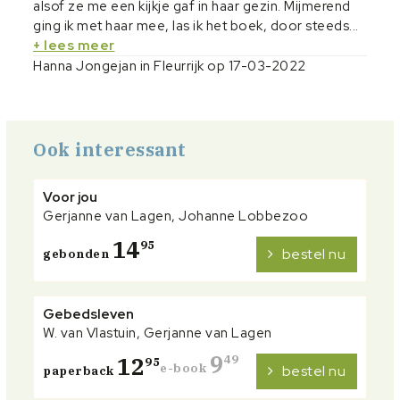
alsof ze me een kijkje gaf in haar gezin. Mijmerend
ging ik met haar mee, las ik het boek, door steeds...
+ lees meer
Hanna Jongejan in Fleurrijk op 17-03-2022
Ook interessant
Voor jou
Gerjanne van Lagen, Johanne Lobbezoo
14
95
bestel nu
gebonden
Gebedsleven
W. van Vlastuin, Gerjanne van Lagen
9
12
49
95
e-book
bestel nu
paperback