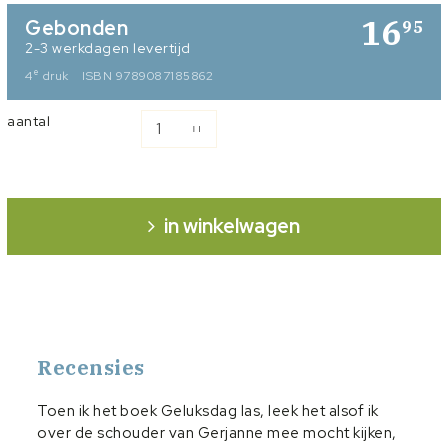
16
Gebonden
95
2-3 werkdagen levertijd
e
4
druk
ISBN 9789087185862
aantal
in winkelwagen
Recensies
Toen ik het boek Geluksdag las, leek het alsof ik
over de schouder van Gerjanne mee mocht kijken,