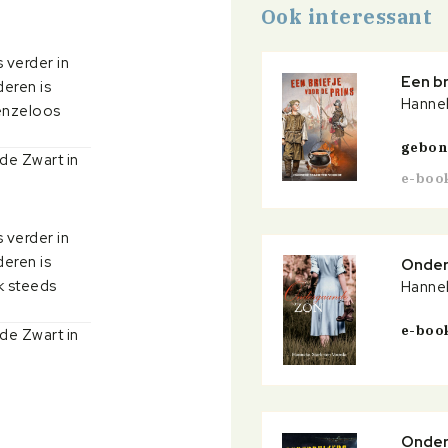
Ook interessant
 verder in
Een br
eren is
Hannek
enzeloos
gebo
de Zwart in
e-boo
 verder in
eren is
Onder
k steeds
Hannek
e-boo
de Zwart in
Onder