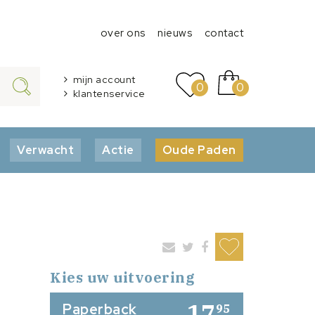
over ons
nieuws
contact
mijn account
0
0
klantenservice
Verwacht
Actie
Oude Paden
Kies uw uitvoering
17
Paperback
95