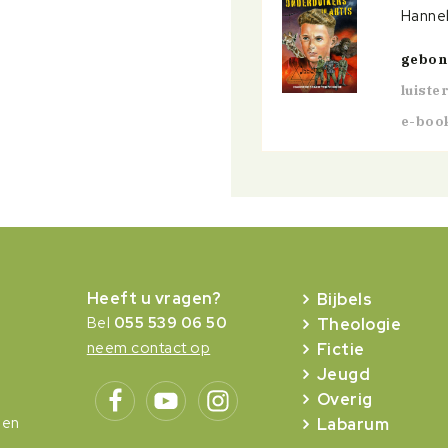
Hannek
gebo
luist
e-boo
Heeft u vragen?
Bijbels
Bel
055 539 06 50
Theologie
neem contact op
Fictie
Jeugd
Overig
gen
Labarum