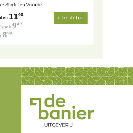
e Stark-ten Voorde
11
95
bestel nu
nden
9
49
erboek
8
99
k