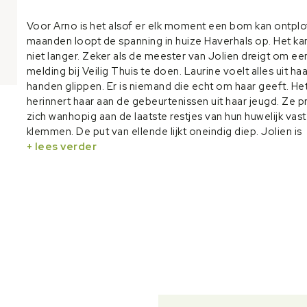
Voor Arno is het alsof er elk moment een bom kan ontplof
maanden loopt de spanning in huize Haverhals op. Het ka
niet langer. Zeker als de meester van Jolien dreigt om ee
melding bij Veilig Thuis te doen. Laurine voelt alles uit haa
handen glippen. Er is niemand die echt om haar geeft. He
herinnert haar aan de gebeurtenissen uit haar jeugd. Ze 
zich wanhopig aan de laatste restjes van hun huwelijk vast
klemmen. De put van ellende lijkt oneindig diep. Jolien is
allesbehalve een doorsnee meisje uit groep 7. Thuis prob
+ lees verder
de vrede te bewaren en springt ze bij in het huishouden. 
waarom reageert haar moeder altijd zo vreemd? Waarom
thuis geen klasgenootjes uitnodigen? Is mama eigenlijk w
normaal? In deze roman wordt op gevoelige wijze besch
hoe in een ogenschijnlijk gewoon gezin levensbagage en
trauma’s doorwerken. En hoe uiteindelijk alleen de kracht
Gods liefde sterk genoeg blijkt om deze levensbagage t
dragen.