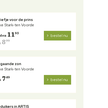
iefje voor de prins
e Stark-ten Voorde
11
95
bestel nu
nden
8
99
k
gaande zon
e Stark-ten Voorde
7
49
bestel nu
k
duikers in ARTIS