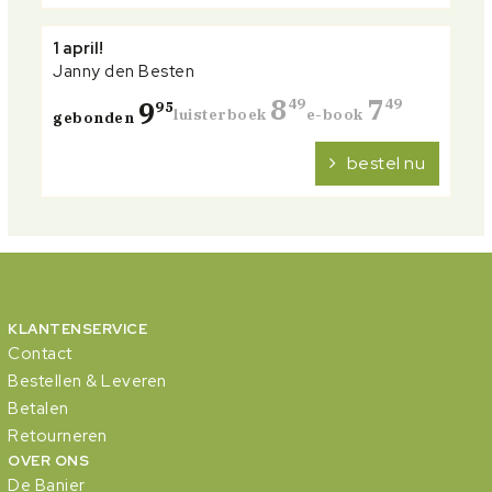
1 april!
Janny den Besten
8
7
9
49
49
95
luisterboek
e-book
gebonden
bestel nu
KLANTENSERVICE
Contact
Bestellen & Leveren
Betalen
Retourneren
OVER ONS
De Banier