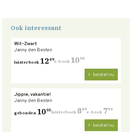
Ook interessant
Wit-Zwart
Janny den Besten
10
12
99
49
e-book
luisterboek
bestel nu
Jippie, vakantie!
Janny den Besten
8
7
10
49
99
95
luisterboek
e-book
gebonden
bestel nu