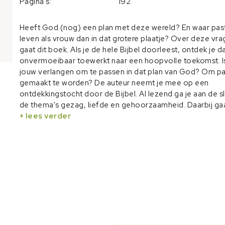
Pagina's:
192
Heeft God (nog) een plan met deze wereld? En waar past
leven als vrouw dan in dat grotere plaatje? Over deze vr
gaat dit boek. Als je de hele Bijbel doorleest, ontdek je 
onvermoeibaar toewerkt naar een hoopvolle toekomst. I
jouw verlangen om te passen in dat plan van God? Om p
gemaakt te worden? De auteur neemt je mee op een
ontdekkingstocht door de Bijbel. Al lezend ga je aan de s
de thema's gezag, liefde en gehoorzaamheid. Daarbij ga
niet zozeer om het kennen van de regeltjes, maar om ee
+ lees verder
vreugdevol leven vanuit de liefde tot God en Zijn wil. De
ontdekkingstocht maakt je tot een hoopvol mens, wat je
omstandigheden als vrouw ook zijn. Astrid Bokhorst (196
ruim 25 jaar ervaring met Bijbelse toerusting. Ze begeleid
verschillende functies mensen bij praktische keuzes in he
dagelijkse leven.