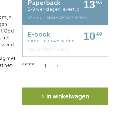
13
Paperback
95
2-3 werkdagen levertijd
 mijn
e
3
druk
ISBN 9789087187835
agen
dat God
10
E-book
49
s het
direct te downloaden
assend
ISBN 9789087188672
lag met
aantal
at het
n
ze
7) heeft
in winkelwagen
t in
t