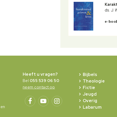
Karakt
ds. J.
e-boo
Heeft u vragen?
Bijbels
Bel
055 539 06 50
Theologie
neem contact op
Fictie
Jeugd
Overig
gen
Labarum