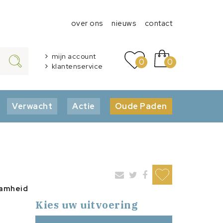
over ons
nieuws
contact
mijn account
0
0
klantenservice
Verwacht
Actie
Oude Paden
aamheid
Kies uw uitvoering