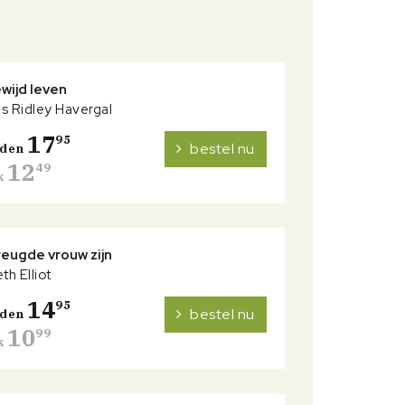
wijd leven
s Ridley Havergal
17
95
bestel nu
nden
12
49
k
eugde vrouw zijn
th Elliot
14
95
bestel nu
nden
10
99
k