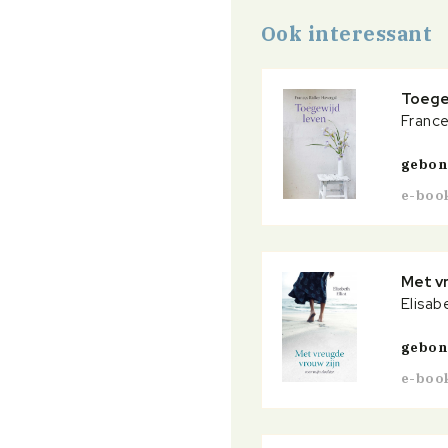
Ook interessant
Toege
France
gebo
e-boo
Met vr
Elisabe
gebo
e-boo