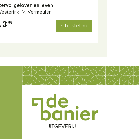
ervol geloven en leven
 Westerink, M. Vermeulen
3
99
bestel nu
k