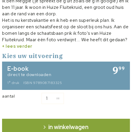
Ik ben Meggie (je spreekt de g uit zoals de g in google) en ik
ben 11 jaar. Ik woon in Huize Fluitekruid, een groot oud huis
aan de rand van een dorp.
Het is nu kerstvakantie en ik heb een superleuk plan. Ik
organiseer een schaatsfeest op de sloot bij ons huis. Aan de
bomen langs de schaatsbaan prik ik foto's van Huize
Fluitekruid. Maar één foto verdwijnt ... Wie heeft dit gedaan?
En wat betekent dat raadselachtige briefje op een van de
+ lees verder
bomen? Ik wil de raadsels oplossen, allemaal ...
Kies uw uitvoering
9
E-book
99
direct te downloaden
e
1
druk
ISBN 9789087183325
aantal
in winkelwagen