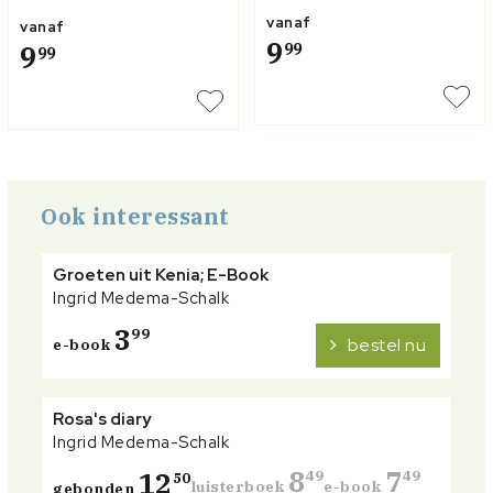
vanaf
vanaf
9
9
99
99
Ook interessant
Groeten uit Kenia; E-Book
Ingrid Medema-Schalk
3
99
bestel nu
e-book
Rosa's diary
Ingrid Medema-Schalk
8
7
12
49
49
50
luisterboek
e-book
gebonden