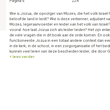
Pagina's:
224
Wie is Jozua, de opvolger van Mozes, die het volk Israël 
beloofde land in leidt? Wie is deze verkenner, adjudant v
Mozes, legeraanvoerder en leider van het volk van Israël
vooral: hoe laat Jozua zich als leider leiden? Het zijn enk
de vele vragen die in dit boek aan de orde komen. En ook
functioneerde Jozua in een totaal andere context dan een
in de kerk, in de school, in een zorgorganisatie of het bedr
kunnen veel leren van deze bescheiden leider, die door 
door Mozes en door het volk werd opgeroepen moedig e
+ lees verder
te zijn. Dit boek is geschreven voor leiders die als christe
(willen) geven. Zowel binnen een christelijke organisatie 
kerkelijke gemeente als daarbuiten. In ieder hoofdstuk wo
steeds een gedeelte van het Bijbelboek behandeld in
chronologische volgorde.