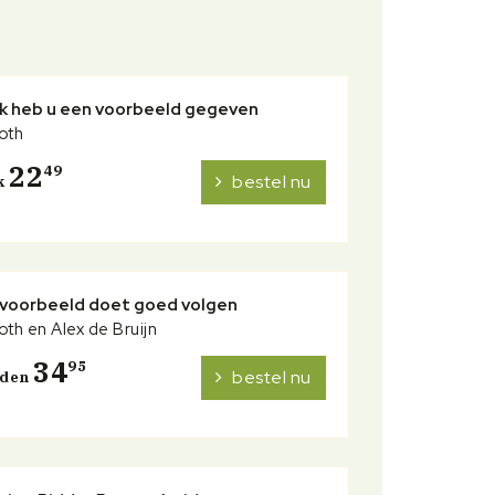
Ik heb u een voorbeeld gegeven
oth
22
49
bestel nu
k
voorbeeld doet goed volgen
oth en Alex de Bruijn
34
95
bestel nu
nden