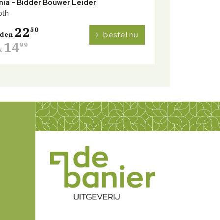
ia - Bidder Bouwer Leider
oth
22
50
bestel nu
nden
14
99
k