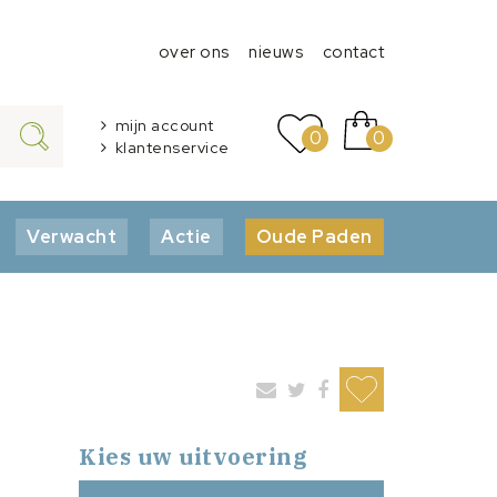
over ons
nieuws
contact
mijn account
0
0
klantenservice
Verwacht
Actie
Oude Paden
Kies uw uitvoering