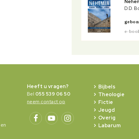
Nehem
D.D. B
gebo
e-boo
Heeft u vragen?
Bijbels
Bel
055 539 06 50
Theologie
neem contact op
Fictie
Jeugd
Overig
gen
Labarum