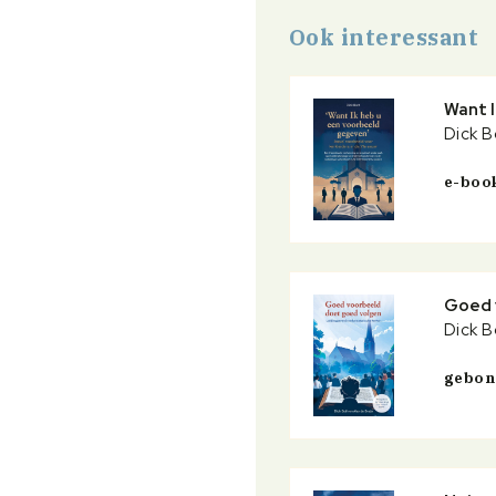
Ook interessant
Want 
Dick B
e-boo
Goed 
Dick B
gebo