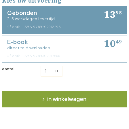
Kies uw uitvoering
13
Gebonden
95
2-3 werkdagen levertijd
e
4
druk
ISBN 9789402912296
10
E-book
49
direct te downloaden
e
4
druk
ISBN 9789402917666
aantal
in winkelwagen