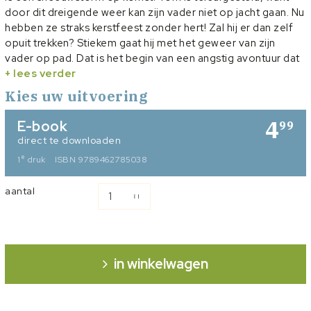
door dit dreigende weer kan zijn vader niet op jacht gaan. Nu
hebben ze straks kerstfeest zonder hert! Zal hij er dan zelf
opuit trekken? Stiekem gaat hij met het geweer van zijn
vader op pad. Dat is het begin van een angstig avontuur dat
wel heel bijzonder afloopt ...
+ lees verder
Kies uw uitvoering
4
E-book
99
direct te downloaden
e
1
druk
ISBN 9789462785038
aantal
in winkelwagen