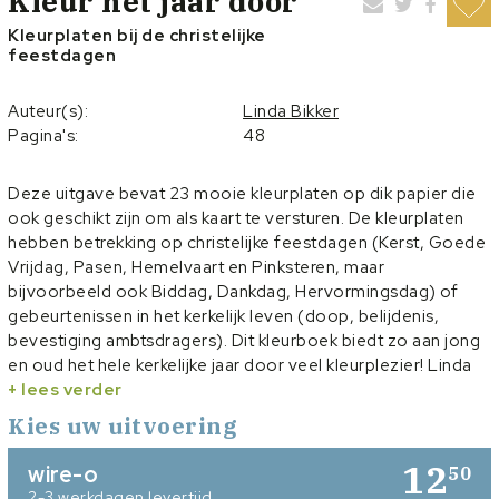
Kleur het jaar door
Kleurplaten bij de christelijke
feestdagen
Auteur(s):
Linda Bikker
Pagina's:
48
Deze uitgave bevat 23 mooie kleurplaten op dik papier die
ook geschikt zijn om als kaart te versturen. De kleurplaten
hebben betrekking op christelijke feestdagen (Kerst, Goede
Vrijdag, Pasen, Hemelvaart en Pinksteren, maar
bijvoorbeeld ook Biddag, Dankdag, Hervormingsdag) of
gebeurtenissen in het kerkelijk leven (doop, belijdenis,
bevestiging ambtsdragers). Dit kleurboek biedt zo aan jong
en oud het hele kerkelijke jaar door veel kleurplezier!
Linda
Bikker (1979) tekent al zo lang ze zich kan herinneren. In
+ lees verder
2009 werd haar eerst boek uitgegeven. Haar frisse, vrolijke
Kies uw uitvoering
tekeningen zijn in verschillende christelijke bladen terug te
vinden. Linda heeft behalve heel wat kinderboeken
12
wire-o
50
inmiddels tien kleurboeken geïllustreerd.
2-3 werkdagen levertijd