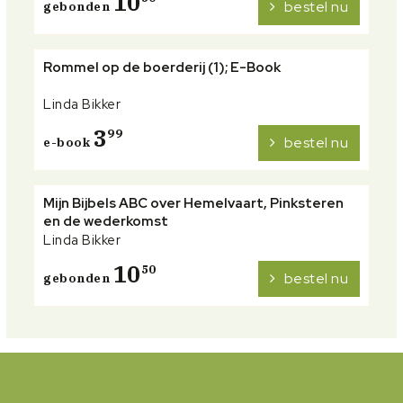
10
bestel nu
gebonden
Rommel op de boerderij (1); E-Book
Linda Bikker
3
99
bestel nu
e-book
Mijn Bijbels ABC over Hemelvaart, Pinksteren
en de wederkomst
Linda Bikker
10
50
bestel nu
gebonden