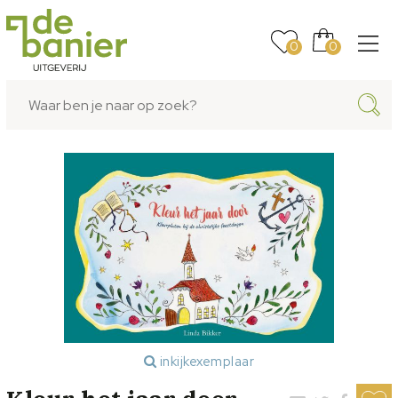
0
0
inkijkexemplaar