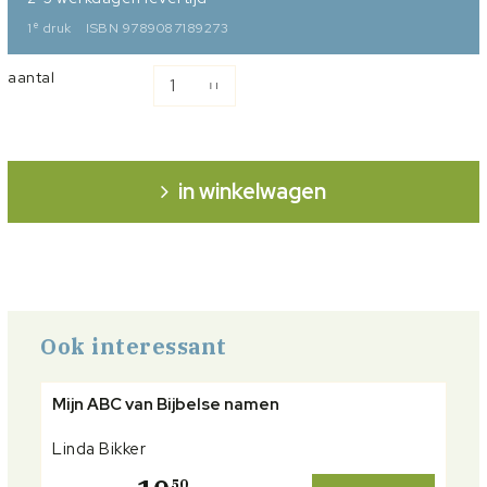
e
1
druk
ISBN 9789087189273
aantal
in winkelwagen
Ook interessant
Mijn ABC van Bijbelse namen
Linda Bikker
50