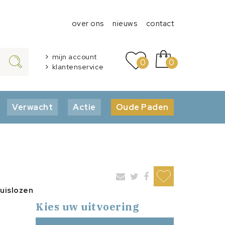
over ons
nieuws
contact
mijn account
0
0
klantenservice
Verwacht
Actie
Oude Paden
huislozen
Kies uw uitvoering