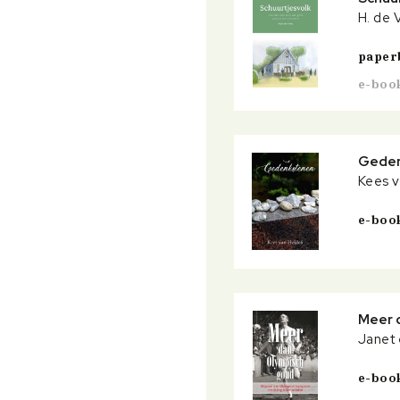
H. de 
paper
e-boo
Gede
Kees 
e-boo
Meer 
Janet
e-boo