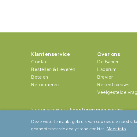
Klantenservice
Over ons
Contact
De Banier
Bestellen & Leveren
Labarum
Betalen
Brevier
Retourneren
Recent nieuws
Veelgestelde vra
voor schrijvers:
toesturen manuscript
Deze website maakt gebruik van cookies die noodzake
geanonimiseerde analytische cookies.
Meer info
Algemene voorwaarden
Privacy
Cookies