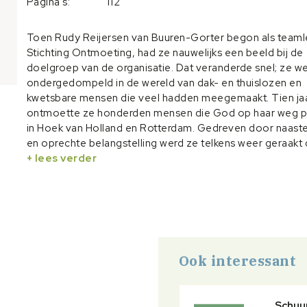
Pagina's:
112
Toen Rudy Reijersen van Buuren-Gorter begon als teamle
Stichting Ontmoeting, had ze nauwelijks een beeld bij de
doelgroep van de organisatie. Dat veranderde snel; ze w
ondergedompeld in de wereld van dak- en thuislozen en
kwetsbare mensen die veel hadden meegemaakt. Tien jaa
ontmoette ze honderden mensen die God op haar weg p
in Hoek van Holland en Rotterdam. Gedreven door naast
en oprechte belangstelling werd ze telkens weer geraakt
hun levensverhalen. Regelmatig deelde Rudy iets over he
+ lees verder
wee van cliënten in een kerkblad. Een verzameling van ve
korte verhalen over personen die ze ontmoette, is nu ge
Portretten van mensen, confrontaties met de dood, lasti
dilemma’s en alledaagse gebeurtenissen, ze komen allem
samen in Koffer vol verhalen.
Ook interessant
Schuur