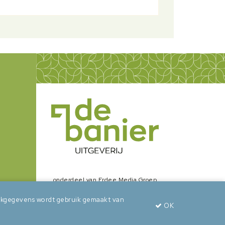
onderdeel van Erdee Media Groep
zoekgegevens wordt gebruik gemaakt van
OK
wepsaid
+
BuroBeeldend