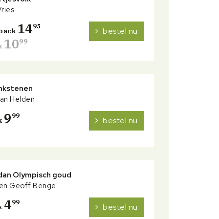
Vries
14
95
bestel nu
back
10
99
k
nkstenen
van Helden
9
99
bestel nu
k
dan Olympisch goud
 en Geoff Benge
4
99
bestel nu
k