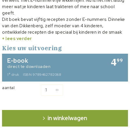
verwent met E-nummervrije lekkernijen. Nu is het niet lastig
meer wat je kinderen laat trakteren of mee naar school
geeft.
Dit boek bevat vijftig recepten zonder E-nummers. Dinneke
van den Dikkenberg, zelf moeder van 4 kinderen,
ontwikkelde recepten die speciaal bij kinderen in de smaak
zullen vallen.
+ lees verder
Omdat de recepten eenvoudig zijn en weinig lastige
Kies uw uitvoering
verkrijgbare ingrediënten of ingewikkelde handelingen
bevatten, kunnen kinderen die van koken en bakken houden
4
E-book
99
ook lekker zelf aan de slag!
direct te downloaden
Nu met foto’s bij ieder gerecht.
e
1
druk
ISBN 9789462782068
aantal
in winkelwagen