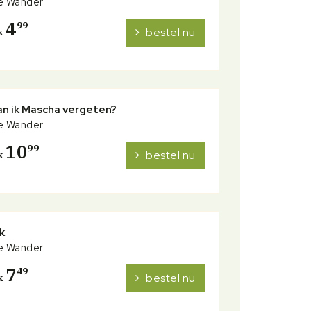
e Wander
4
99
bestel nu
k
an ik Mascha vergeten?
e Wander
10
99
bestel nu
k
ik
e Wander
7
49
bestel nu
k