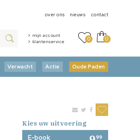
over ons
nieuws
contact
mijn account
0
0
klantenservice
Verwacht
Actie
Oude Paden
Kies uw uitvoering
9
E-book
99