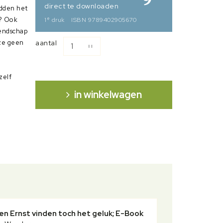
direct te downloaden
adden het
e
s? Ook
1
druk
ISBN 9789402905670
iendschap
 ze geen
aantal
zelf
in winkelwagen
weer wat
part
en Ernst vinden toch het geluk; E-Book