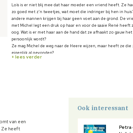
Loïs is er niet blij mee dat haar moeder een vriend heeft. Ze h
zo goed met z’n tweetjes, wat moet die indringer bij hen in hui
andere mannen krijgen bij haar geen voet aan de grond. De vr
met Michel legt een druk op haar en voor de saaie René heeft
oog. Wat is er met haar aan de hand dat ze afhaakt zo gauw het
persoonlijk wordt?
Ze mag Michel de weg naar de Heere wijzen, maar heeft ze die 
eigenlijk al gevonden?
+ lees verder
Loïs gaat door een diep dal voor ze haar angst kan loslaten en 
vertrouwen krijgt in God en mensen.
Laat los, Loïs
is een vervolg op
Blijf niet omzien
, maar kan ook a
gelezen worden.
Ook interessant
oomt van een
Petra 
. Ze heeft