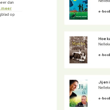
Nellek
meer dan
s meer
e-boo
gblad op
Hoe k
Nellek
e-boo
Jij en 
Nellek
e-boo