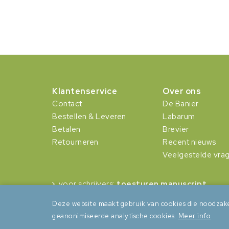
Klantenservice
Over ons
Contact
De Banier
Bestellen & Leveren
Labarum
Betalen
Brevier
Retourneren
Recent nieuws
Veelgestelde vra
voor schrijvers:
toesturen manuscript
Deze website maakt gebruik van cookies die noodzake
geanonimiseerde analytische cookies.
Meer info
Algemene voorwaarden
Privacy
Cookies