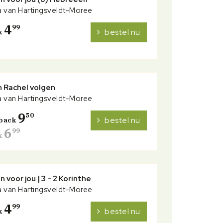
 van Hartingsveldt-Moree
4
99
bestel nu
k
n Rachel volgen
 van Hartingsveldt-Moree
9
50
bestel nu
back
6
99
k
n voor jou | 3 - 2 Korinthe
 van Hartingsveldt-Moree
4
99
bestel nu
k