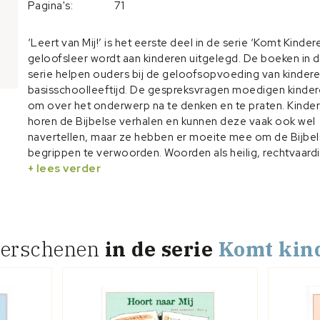
Pagina's:
71
‘Leert van Mij!’ is het eerste deel in de serie ‘Komt Kinder
geloofsleer wordt aan kinderen uitgelegd. De boeken in 
serie helpen ouders bij de geloofsopvoeding van kindere
basisschoolleeftijd. De gespreksvragen moedigen kinder
om over het onderwerp na te denken en te praten. Kinde
horen de Bijbelse verhalen en kunnen deze vaak ook wel
navertellen, maar ze hebben er moeite mee om de Bijbe
begrippen te verwoorden. Woorden als heilig, rechtvaardi
genade en wedergeboorte zijn voor hen moeilijk te omsc
+ lees verder
Deze woorden komen echter wel veel voor in de kerk en 
Bijbel. Ieder hoofdstuk bevat een Bijbelgedeelte, een
psalmversje en een paar vragen. Dit boek is uitstekend ge
voor een avondsluiting of een andere vorm van huisgods
verschenen
in de serie
Komt kin