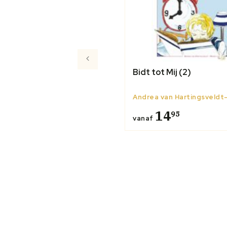
Bidt tot Mij (2)
Andrea van Hartingsveld
14
95
vanaf