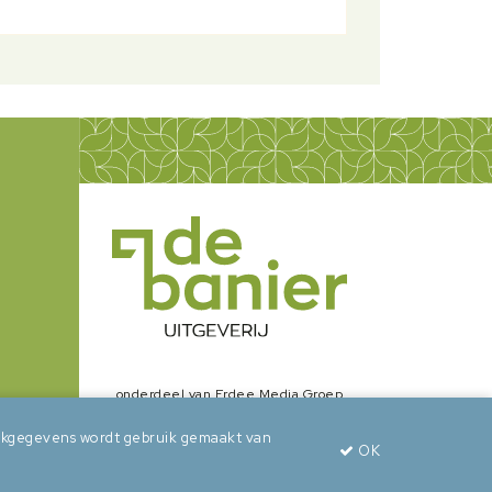
onderdeel van Erdee Media Groep
zoekgegevens wordt gebruik gemaakt van
OK
wepsaid
+
BuroBeeldend