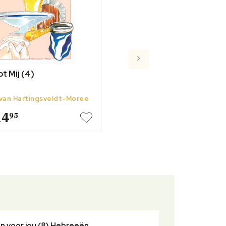
t Mij (4)
van Hartingsveldt-Moree
14
95
n voor jou (8) Hebreeën