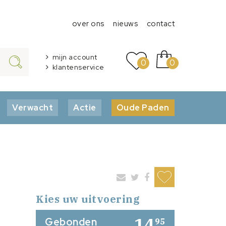
over ons
nieuws
contact
mijn account
0
0
klantenservice
Verwacht
Actie
Oude Paden
Kies uw uitvoering
14
Gebonden
95