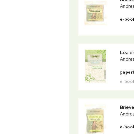
Andrea
e-boo
Lea e
Andrea
paper
e-boo
Brieve
Andrea
e-boo