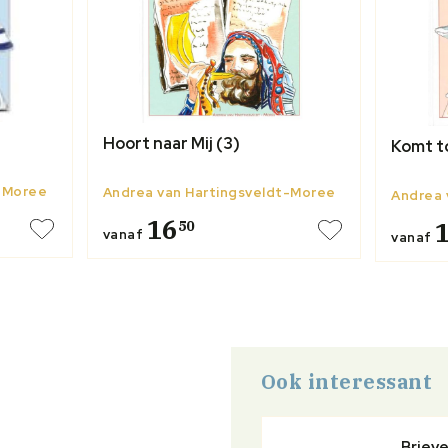
Hoort naar Mij (3)
Komt to
t-Moree
Andrea van Hartingsveldt-Moree
Andrea 
16
50
vanaf
vanaf
Ook interessant
Brieve