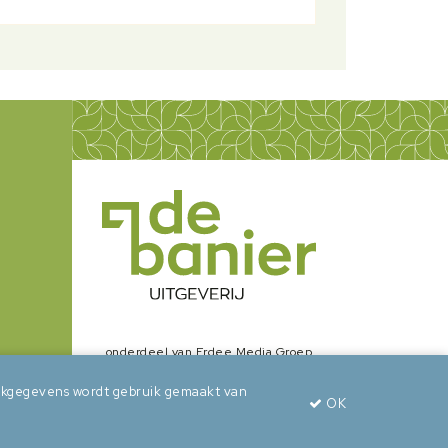
onderdeel van Erdee Media Groep
zoekgegevens wordt gebruik gemaakt van
OK
wepsaid
+
BuroBeeldend