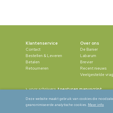
Klantenservice
Over ons
Contact
De Banier
Bestellen & Leveren
Labarum
Betalen
Brevier
Retourneren
Recent nieuws
Veelgestelde vra
voor schrijvers:
toesturen manuscript
Deze website maakt gebruik van cookies die noodzake
geanonimiseerde analytische cookies.
Meer info
Algemene voorwaarden
Privacy
Cookies