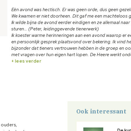
Eén avond was hectisch. Er was geen orde, dus geen gezell
We kwamen er niet doorheen. Dit gaf me een machteloos g
Ik wilde bijna de avond eerder eindigen en ze allemaal naar
sturen… (Peter, leidinggevende tienerwerk)
Ik koester warme herinneringen aan een avond waarop er 
en persoonlijk gesprek plaatsvond over bekering. Ik vind h
bijzonder dat tieners vertrouwen hebben in de groep en oo
met vragen over hun eigen hart lopen. De Heere werkt ond
tieners! (Henny, leidinggevende tienerwerk)
+ lees verder
Werken met tieners is geen gemakkelijke taak, maar wel e
mooie. Dit boekje is een handzame gids voor iedereen d
leiding geeft aan tieners. Het belicht de belangrijkste as
van het werken met tieners binnen de gemeente, zowel
inhoudelijk als praktisch. De voorbeelden uit de praktijk, t
persoonlijke vragen maken dit boekje extra toegankelijk.
Steven Middelkoop (1986) werkt als Senior Jeugdwerkadvis
Ook interessant
de Hersteld Hervormde Jongeren Organisatie (HHJO) en 
theologie aan de Vrije Universiteit in Amsterdam. Hij doorl
l ouders,
pabo, werkte in het basisonderwijs en deed een opleiding t
De kun