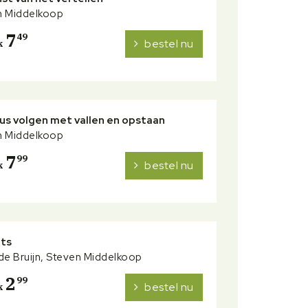
n Middelkoop
in kerk
7
49
bestel nu
k
us volgen met vallen en opstaan
n Middelkoop
7
99
bestel nu
k
nts
de Bruijn, Steven Middelkoop
2
99
bestel nu
k