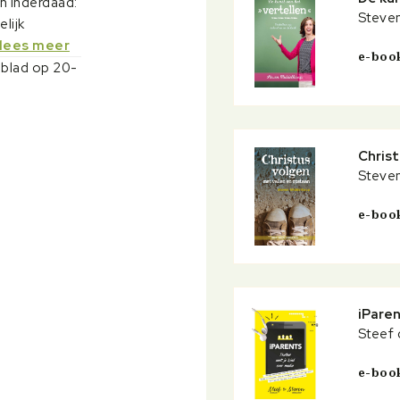
n inderdaad:
coach. Vanuit de HHJO verzorgt Steven toerusting voor
Steve
tienerwerkers en spreekt hij geregeld voor groepen tieners 
elijk
en onderwijs.
 lees meer
e-boo
blad
op 20-
Christ
Steve
e-boo
iPare
Steef 
e-boo