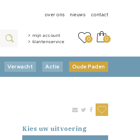
over ons
nieuws
contact
mijn account
0
0
klantenservice
Verwacht
Actie
Oude Paden
Kies uw uitvoering