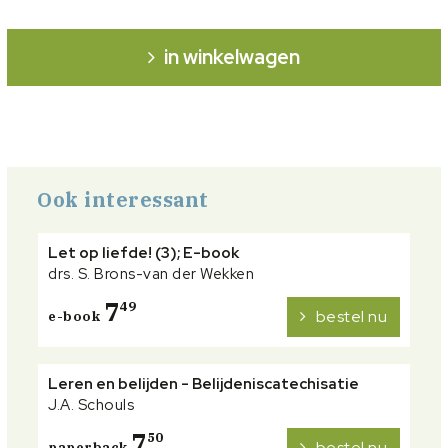
in winkelwagen
Ook interessant
Let op liefde! (3); E-book
drs. S. Brons-van der Wekken
7
49
bestel nu
e-book
Leren en belijden - Belijdeniscatechisatie
J.A. Schouls
7
50
bestel nu
paperback