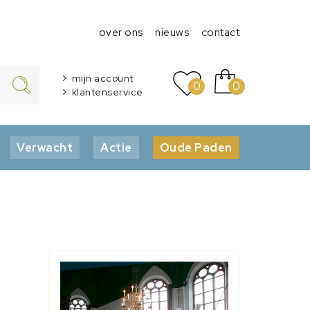
over ons
nieuws
contact
mijn account
0
0
klantenservice
Verwacht
Actie
Oude Paden