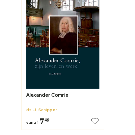
Alexander Comrie
ds. J. Schipper
7
49
vanaf